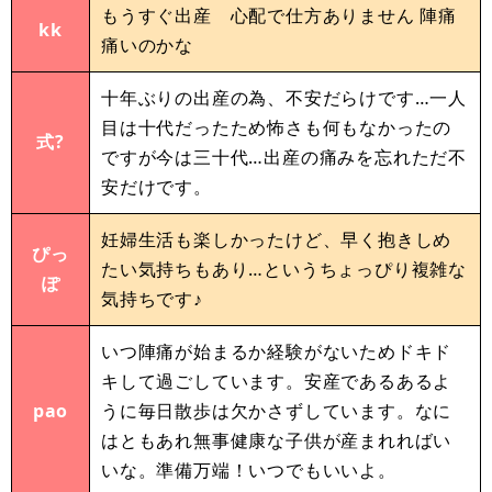
もうすぐ出産 心配で仕方ありません 陣痛
kk
痛いのかな
十年ぶりの出産の為、不安だらけです…一人
目は十代だったため怖さも何もなかったの
式?
ですが今は三十代…出産の痛みを忘れただ不
安だけです。
妊婦生活も楽しかったけど、早く抱きしめ
ぴっ
たい気持ちもあり…というちょっぴり複雑な
ぽ
気持ちです♪
いつ陣痛が始まるか経験がないためドキド
キして過ごしています。安産であるあるよ
pao
うに毎日散歩は欠かさずしています。なに
はともあれ無事健康な子供が産まれればい
いな。準備万端！いつでもいいよ。