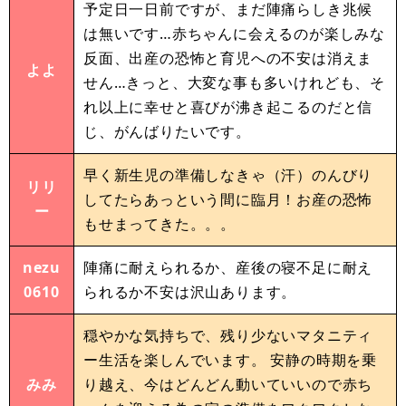
予定日一日前ですが、まだ陣痛らしき兆候
は無いです…赤ちゃんに会えるのが楽しみな
反面、出産の恐怖と育児への不安は消えま
よよ
せん…きっと、大変な事も多いけれども、そ
れ以上に幸せと喜びが沸き起こるのだと信
じ、がんばりたいです。
早く新生児の準備しなきゃ（汗）のんびり
リリ
してたらあっという間に臨月！お産の恐怖
ー
もせまってきた。。。
nezu
陣痛に耐えられるか、産後の寝不足に耐え
0610
られるか不安は沢山あります。
穏やかな気持ちで、残り少ないマタニティ
ー生活を楽しんでいます。 安静の時期を乗
みみ
り越え、今はどんどん動いていいので赤ち