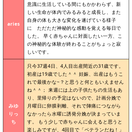
意識に生活している間にもかかわらず、新
しい生命が体内でみるみると成長し、また
自身の体も大きな変化を遂げている様子
aries
に ただただ神秘的な感動を覚える毎日で
した。 早く赤ちゃんに対面したい一方、こ
の神秘的な体験が終わることがちょっと寂
しいです。
只今37週4日、4人目出産間近の31歳です。
初産は19歳でした＾＾ 妊娠、出産はもうこ
れで最後かな~？と思うと何ともいえません
ね＾＾； 来週には上の子供たちの生活もあ
り、里帰りの予定はないので、計画分娩で
みゆ
月曜日に卵膜剥離、それで陣痛につながら
りっ
なかったら水曜に誘発分娩が決まっていま
ち
す。 もう少しで赤ちゃんに会えると思うと
楽しみですが、4回目で「ベテランだね！」