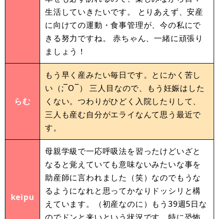
生活していきたいです。 とりあえず、安産
に向けての運動・食事管理が、今の私にで
きる努力ですね。 赤ちゃん、一緒に頑張り
ましょう！
もう早く産みたい毎日です。とにかく苦し
い（;‾O‾） 三人目なので、もう妊娠はした
らむ
くない。つわりがひどく入院したりして、
三人も産む自分がエライなんて思う最近で
す。
母親学級で一応呼吸法を習ったけどいざと
なると覚えていても意味ないみたいな事を
助産師に言われました（笑）なのでもうな
るようになれと思ってかなりドッシリと構
keipu
えています。（初産なのに）もう39週5日な
のでドンと来いという状況です。特に恐怖