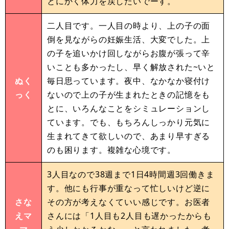
とにかく体力を戻したいでーす。
二人目です。一人目の時より、上の子の面
倒を見ながらの妊娠生活、大変でした。上
の子を追いかけ回しながらお腹が張って辛
いことも多かったし、早く解放された~いと
ぬく
毎日思っています。夜中、なかなか寝付け
っく
ないので上の子が生まれたときの記憶をも
とに、いろんなことをシミュレーションし
ています。でも、もちろんしっかり元気に
生まれてきて欲しいので、あまり早すぎる
のも困ります。複雑な心境です。
3人目なので38週まで1日4時間週3回働きま
す。他にも行事が重なって忙しいけど逆に
さな
その方が考えなくていい感じです。お医者
えマ
さんには「1人目も2人目も遅かったからも