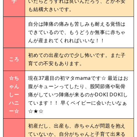
子
いたらどうすれば良いんだろう、とか不安
も結構大きいです。
自分は陣痛の痛みも苦しみも耐える覚悟は
できているので、もうどうか無事に赤ちゃ
んが産まれてくれればいいな！！
初めての出産なので少し怖いです。また子
ころ
育ての不安もあります。
☆ち
現在37週目の初マタmamaです☆ 最近はお
ゃん
腹がキューンってしたり、股関節痛や恥骨
しー
痛がしていつ陣痛が来るのかDOKI DOKIし
ハニ
ています！！ 早くベイビーに会いたいなぁ
ー☆
☆★☆
初産だし、出産も、赤ちゃんが問題を抱え
ていないか、自分がちゃんと子育て出来る