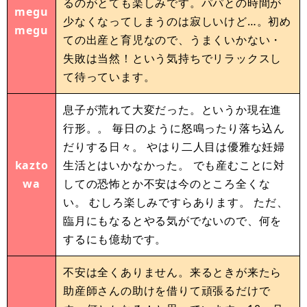
るのがとても楽しみです。パパとの時間が
megu
少なくなってしまうのは寂しいけど…。初め
megu
ての出産と育児なので、うまくいかない・
失敗は当然！という気持ちでリラックスし
て待っています。
息子が荒れて大変だった。というか現在進
行形。。 毎日のように怒鳴ったり落ち込ん
だりする日々。 やはり二人目は優雅な妊婦
kazto
生活とはいかなかった。 でも産むことに対
wa
しての恐怖とか不安は今のところ全くな
い。 むしろ楽しみですらあります。 ただ、
臨月にもなるとやる気がでないので、何を
するにも億劫です。
不安は全くありません。来るときが来たら
助産師さんの助けを借りて頑張るだけで