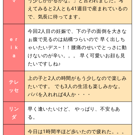
マ
う少しかかるかな。」と言われました。考
えてみると2人とも41週目で産まれているの
で、気長に待ってます。
今回2人目の妊娠で、下の子の面倒を大きな
ｅｒ
ぉ腹で見るのは結構つらいので 早く出しち
ｉｋ
ゃいたいデス~！！腰痛のせいでとっさに動
ａ
けないのが辛い。。。 早く可愛いお顔も見
たいですしね♪
上の子と2人の時間がもう少しなので楽しみ
テレ
たいです。 でも3人の生活も楽しみかな。
ッセ
パパを入れれば4人か・・・
リン
早く逢いたいけど、 やっぱり、不安もあ
ダ
る。
今日は1時間半ほど歩いたので疲れた。。。