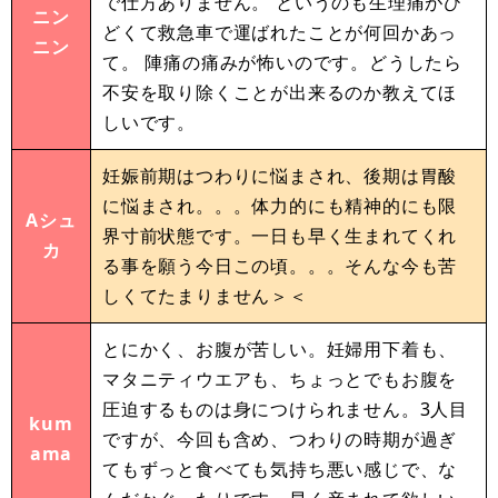
で仕方ありません。 というのも生理痛がひ
ニン
どくて救急車で運ばれたことが何回かあっ
ニン
て。 陣痛の痛みが怖いのです。どうしたら
不安を取り除くことが出来るのか教えてほ
しいです。
妊娠前期はつわりに悩まされ、後期は胃酸
に悩まされ。。。体力的にも精神的にも限
Aシュ
界寸前状態です。一日も早く生まれてくれ
カ
る事を願う今日この頃。。。そんな今も苦
しくてたまりません＞＜
とにかく、お腹が苦しい。妊婦用下着も、
マタニティウエアも、ちょっとでもお腹を
圧迫するものは身につけられません。3人目
kum
ですが、今回も含め、つわりの時期が過ぎ
ama
てもずっと食べても気持ち悪い感じで、な