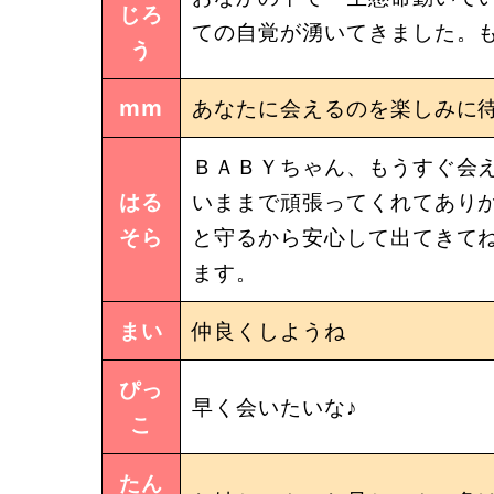
じろ
ての自覚が湧いてきました。
う
mm
あなたに会えるのを楽しみに
ＢＡＢＹちゃん、もうすぐ会え
はる
いままで頑張ってくれてありが
そら
と守るから安心して出てきてね
ます。
まい
仲良くしようね
ぴっ
早く会いたいな♪
こ
たん