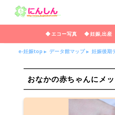
エコー写真
妊娠,出産
e-妊娠top
データ館マップ
妊娠後期
おなかの赤ちゃんにメッセー