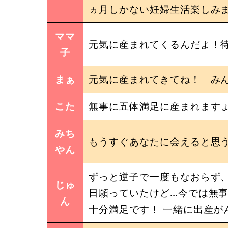
ヵ月しかない妊婦生活楽しみ
ママ
元気に産まれてくるんだよ！待
子
まぁ
元気に産まれてきてね！ み
こた
無事に五体満足に産まれますょぅ
みち
もうすぐあなたに会えると思
やん
ずっと逆子で一度もなおらず、
じゅ
日願っていたけど…今では無事
ん
十分満足です！ 一緒に出産が