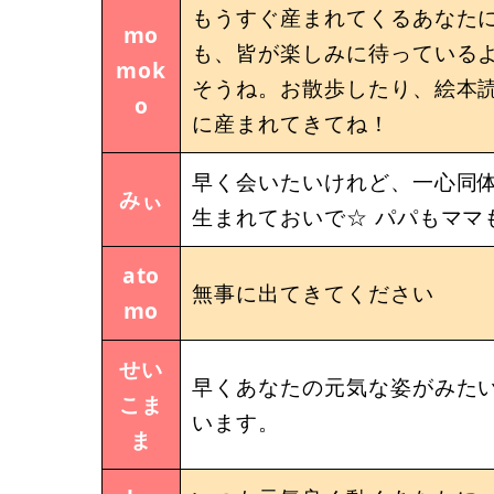
もうすぐ産まれてくるあなた
mo
も、皆が楽しみに待っている
mok
そうね。お散歩したり、絵本
o
に産まれてきてね！
早く会いたいけれど、一心同体
みぃ
生まれておいで☆ パパもママ
ato
無事に出てきてください
mo
せい
早くあなたの元気な姿がみたい
こま
います。
ま