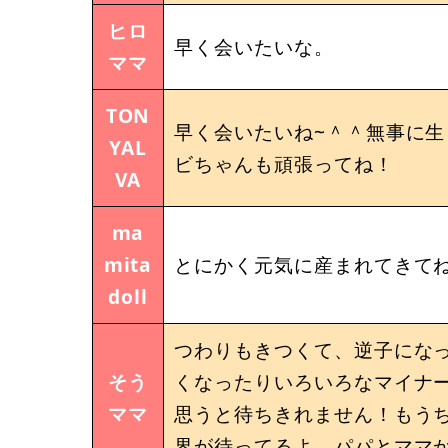
ヒロ
早く会いたいな。
ママ
TON
早く会いたいね~＾＾無事に生
YAL
ビちゃんも頑張ってね！
VA
ma
mita
とにかく元気に産まれてきて
doll
つわりもきつくて、逆子にな
そう
くなったりいろいろなマイナ
ママ
思うと待ちきれません！もう
界が待ってるよ。パパとママ