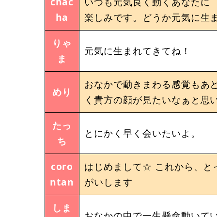
chac
いつも元気良く動くあなたに
ha
楽しみです。どうか元気に生
りゃ
元気に生まれてきてね！
ま
おなかで動きまわる感覚もあと
めり
く貴方の顔が見たいなぁと思いま
たっ
とにかく早く会いたいよ。
ち
coro
はじめまして☆ これから、と
ntan
がいします
しま
おなかの中で一生懸命動いて