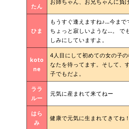
お姉ちゃん、お兄ちゃんに負
たん
もうすぐ逢えますね♪…今ま
ひま
ちょっと寂しいような…。 で
しみにしていますよ。
4人目にして初めての女の子
koto
なたを待ってます。そして、
ne
子でもだよ。
ララ
元気に産まれて来てねー
ルー
はら
健康で元気に生まれてきてね
み