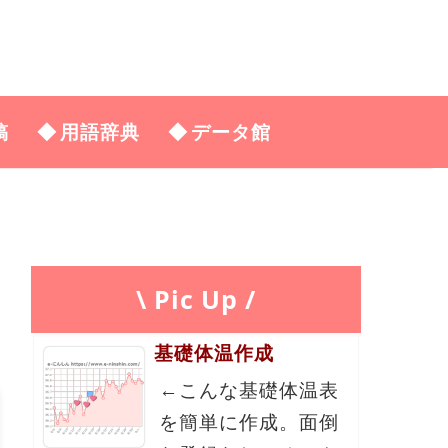
稿
用語辞典
データ館
\ Pic Up /
基礎体温作成
←こんな基礎体温表
を簡単に作成。面倒