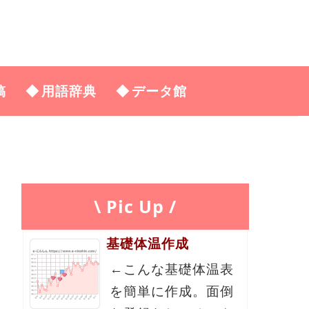
稿
用語辞典
データ館
\ Pic Up /
基礎体温作成
←こんな基礎体温表
を簡単に作成。面倒