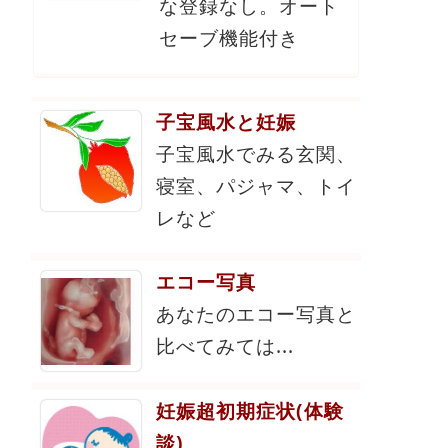
な登録なし。オート
セーブ機能付き
子宝風水と妊娠
子宝風水でみる玄関、
寝室、パジャマ、トイ
レなど
エコー写真
あなたのエコー写真と
比べてみては...
妊娠超初期症状(体験
談)