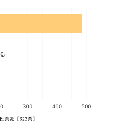
る
る
00
300
400
500
投票数【623票】