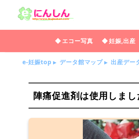
エコー写真
妊娠,出産
e-妊娠top
データ館マップ
出産デー
陣痛促進剤は使用しまし