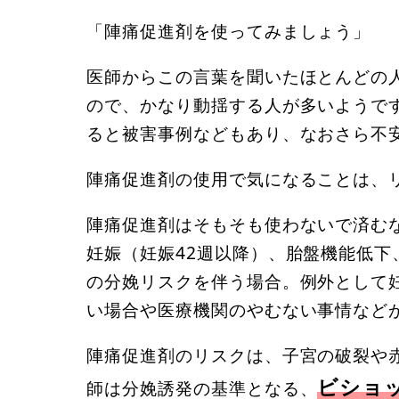
「陣痛促進剤を使ってみましょう」
医師からこの言葉を聞いたほとんどの
ので、かなり動揺する人が多いようで
ると被害事例などもあり、なおさら不
陣痛促進剤の使用で気になることは、
陣痛促進剤はそもそも使わないで済む
妊娠（妊娠42週以降）、胎盤機能低
の分娩リスクを伴う場合。例外として
い場合や医療機関のやむない事情など
陣痛促進剤のリスクは、子宮の破裂や
ビショッ
師は分娩誘発の基準となる、