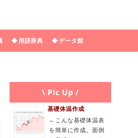
稿
用語辞典
データ館
\ Pic Up /
基礎体温作成
←こんな基礎体温表
を簡単に作成。面倒