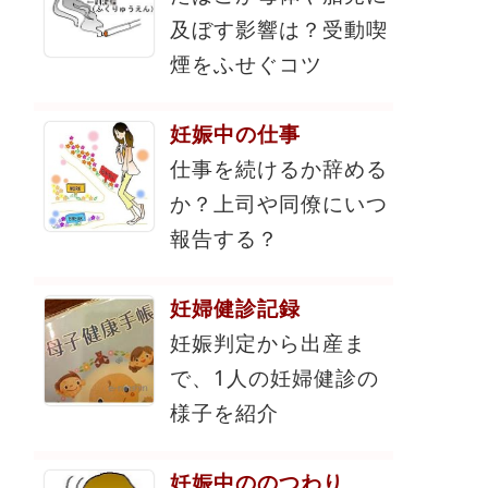
及ぼす影響は？受動喫
煙をふせぐコツ
妊娠中の仕事
仕事を続けるか辞める
か？上司や同僚にいつ
報告する？
妊婦健診記録
妊娠判定から出産ま
で、1人の妊婦健診の
様子を紹介
妊娠中ののつわり