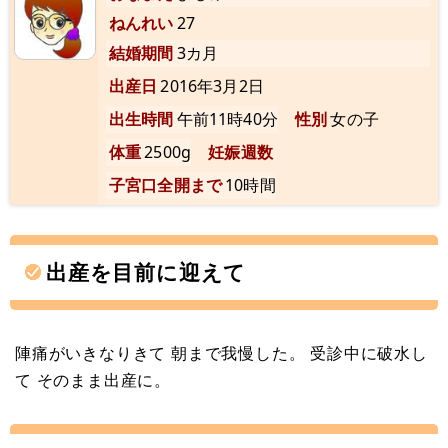
ねんれい
27
結婚期間
3カ月
出産日
2016年3月2日
出生時間
午前11時40分
性別
女の子
体重
2500g
妊娠週数
子宮口全開まで
10時間
出産を目前に迎えて
陣痛がいきなりきて 朝まで我慢した。 受診中に破水し
て そのまま出産に。