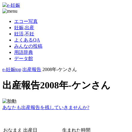
エコー写真
妊娠,出産
妊活,不妊
よくあるQA
みんなの投稿
用語辞典
データ館
e-妊娠top
出産報告
2008年-ケンさん
出産報告2008年-ケンさん
あなたも出産報告を残していきませんか?
おなまえ
出産日
生まれた時間