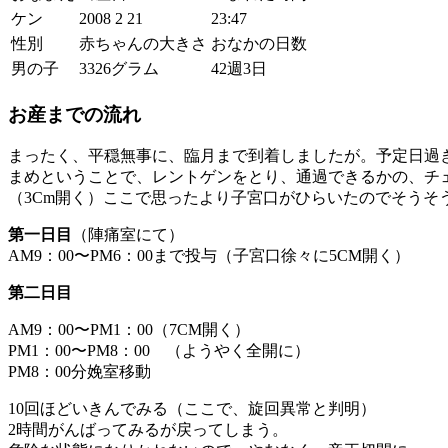
ケン
2008 2 21
23:47
性別
赤ちゃんの大きさ
おなかの日数
男の子
3326グラム
42週3日
お産までの流れ
まったく、平穏無事に、臨月まで到着しましたが。予定日過
まめということで、レントゲンをとり、通過できるかの、チ
（3Cm開く）ここで思ったより子宮口がひらいたのでそうそ
第一日目
（陣痛室にて）
AM9：00〜PM6：00まで投与（子宮口徐々に5CM開く）
第二日目
AM9：00〜PM1：00（7CM開く）
PM1：00〜PM8：00 （ようやく全開に）
PM8：00分娩室移動
10回ほどいきんでみる（ここで、旋回異常と判明）
2時間がんばってみるが戻ってしまう。