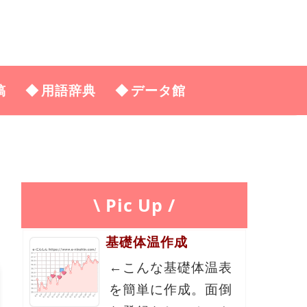
稿
用語辞典
データ館
\ Pic Up /
基礎体温作成
←こんな基礎体温表
を簡単に作成。面倒