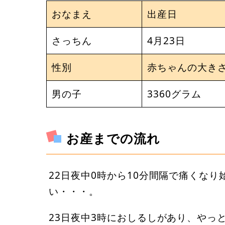
おなまえ
出産日
さっちん
4月23日
性別
赤ちゃんの大き
男の子
3360グラム
お産までの流れ
22日夜中0時から10分間隔で痛くな
い・・・。
23日夜中3時におしるしがあり、やっ