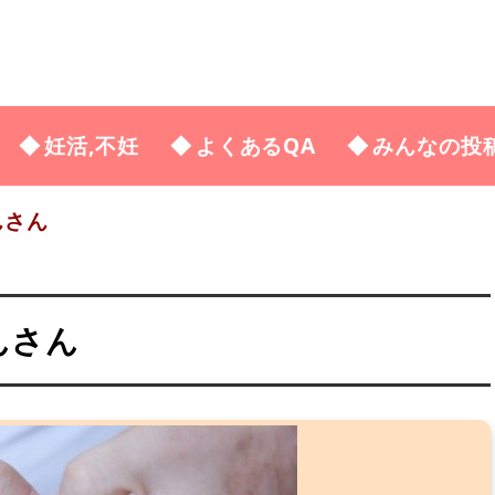
妊活,不妊
よくあるQA
みんなの投
んさん
んさん