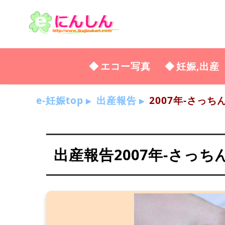
エコー写真
妊娠,出産
e-妊娠top
出産報告
2007年-さっち
出産報告2007年-さっち