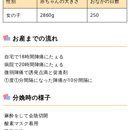
性別
赤ちゃんの大きさ
おなかの日数
女の子
2860g
250
お産までの流れ
自宅で18時間陣痛にたぇる
病院で20時間陣痛にたぇる
微弱陣痛で誘発点滴と促進剤
①度①分間隔になった陣痛が10分間隔に
分娩時の様子
麻酔をして会陰切開
酸素マスク着用