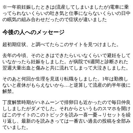
※一年前妊娠したときは(流産してしまいましたが)電車に乗
ってられないくらいの吐き気と仕事にならないくらいの日中
の眠気の組み合わせだったので症状が違いました
今後の人へのメッセージ
超初期症状、と調べてたらこのサイトを見つけました。
去年の今頃、そのときはできたらいいなくらいで避妊をして
いなかったら妊娠をしました。が病院で6週間と診断された
翌週大量出血と傷みと共に流れてしまって大泣きしました。
そのあと何回か生理を見送り転職をしました。1年は勤務し
ないと産休がもらえないから…と逆算して流産の約半年後に
解禁。
丁度解禁時期がハネムーンで排卵日も近かったので毎日仲良
ししましたがダメでした。それからというものスマホを開け
ばこのサイトのこのトピックを読み一喜一憂→リセットを繰
り返し、最新のを読みきっては一番古い過去の投稿を全部み
ていました。