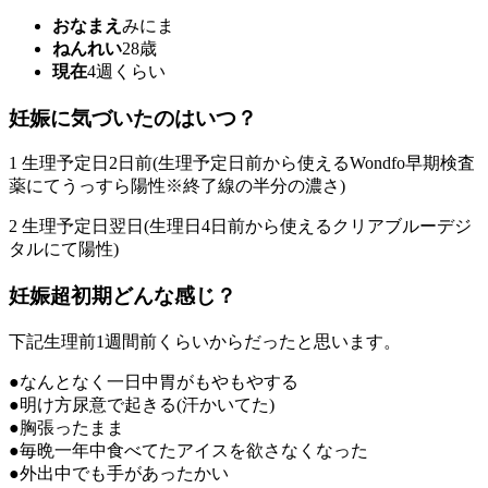
おなまえ
みにま
ねんれい
28歳
現在
4週くらい
妊娠に気づいたのはいつ？
1 生理予定日2日前(生理予定日前から使えるWondfo早期検査
薬にてうっすら陽性※終了線の半分の濃さ)
2 生理予定日翌日(生理日4日前から使えるクリアブルーデジ
タルにて陽性)
妊娠超初期どんな感じ？
下記生理前1週間前くらいからだったと思います。
●なんとなく一日中胃がもやもやする
●明け方尿意で起きる(汗かいてた)
●胸張ったまま
●毎晩一年中食べてたアイスを欲さなくなった
●外出中でも手があったかい