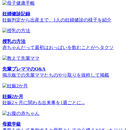
妊婦健診記録
妊娠判定から出産まで、1人の妊婦健診の様子を紹介
授乳の方法
赤ちゃんだって最初はおっぱいを飲むことがヘタクソ
先輩プレママのQ&A
掲示板での先輩ママたちのやり取りを抜粋して掲載
妊娠2か月
妊娠2ヶ月に関わる出来事を1週ごとに...
母親学級