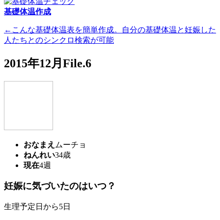
基礎体温作成
←こんな基礎体温表を簡単作成。自分の基礎体温と妊娠した
人たちとのシンクロ検索が可能
2015年12月File.6
おなまえ
ムーチョ
ねんれい
34歳
現在
4週
妊娠に気づいたのはいつ？
生理予定日から5日