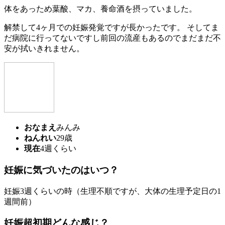
体をあっため葉酸、マカ、養命酒を摂っていました。
解禁して4ヶ月での妊娠発覚ですが長かったです。 そしてま
だ病院に行ってないですし前回の流産もあるのでまだまだ不
安が拭いきれません。
おなまえ
みんみ
ねんれい
29歳
現在
4週くらい
妊娠に気づいたのはいつ？
妊娠3週くらいの時（生理不順ですが、大体の生理予定日の1
週間前）
妊娠超初期どんな感じ？