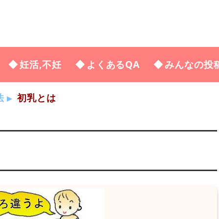
妊活,不妊
よくあるQA
みんなの投
法
初乳とは