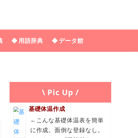
稿
用語辞典
データ館
\ Pic Up /
基礎体温作成
←こんな基礎体温表を簡単
に作成。面倒な登録なし。