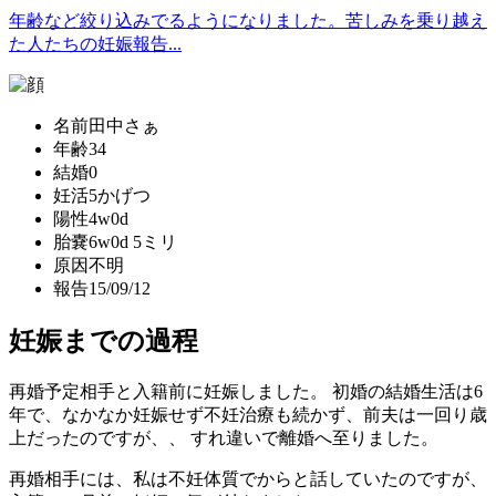
年齢など絞り込みでるようになりました。苦しみを乗り越え
た人たちの妊娠報告...
名前
田中さぁ
年齢
34
結婚
0
妊活
5かげつ
陽性
4w0d
胎嚢
6w0d 5ミリ
原因
不明
報告
15/09/12
妊娠までの過程
再婚予定相手と入籍前に妊娠しました。 初婚の結婚生活は6
年で、なかなか妊娠せず不妊治療も続かず、前夫は一回り歳
上だったのですが、、 すれ違いで離婚へ至りました。
再婚相手には、私は不妊体質でからと話していたのですが、