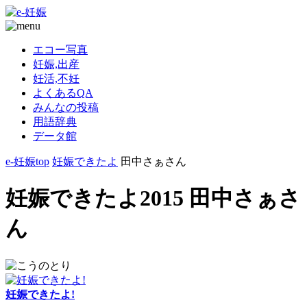
エコー写真
妊娠,出産
妊活,不妊
よくあるQA
みんなの投稿
用語辞典
データ館
e-妊娠top
妊娠できたよ
田中さぁさん
妊娠できたよ2015 田中さぁさ
ん
妊娠できたよ!