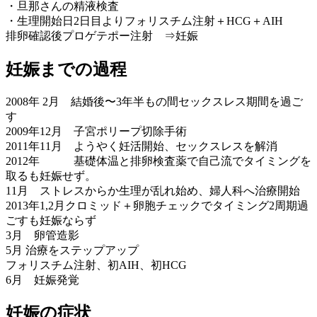
・旦那さんの精液検査
・生理開始日2日目よりフォリスチム注射＋HCG＋AIH
排卵確認後プロゲテポー注射 ⇒妊娠
妊娠までの過程
2008年 2月 結婚後〜3年半もの間セックスレス期間を過ご
す
2009年12月 子宮ポリープ切除手術
2011年11月 ようやく妊活開始、セックスレスを解消
2012年 基礎体温と排卵検査薬で自己流でタイミングを
取るも妊娠せず。
11月 ストレスからか生理が乱れ始め、婦人科へ治療開始
2013年1,2月クロミッド＋卵胞チェックでタイミング2周期過
ごすも妊娠ならず
3月 卵管造影
5月 治療をステップアップ
フォリスチム注射、初AIH、初HCG
6月 妊娠発覚
妊娠の症状