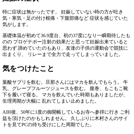
特に症状は無かったです。 妊娠していない時の方が吐き
気・寒気・足の付け根痛・下腹部痛など 症状を感じていた
気がします。
基礎体温が初めて36.9度台、初の37度になり一瞬期待したも
のの プロゲテポー注射の効果だと思って妊娠出来ていると
思わず 諦めていたのもあり、友達の子供の運動会で競技に
出まくり、 リレーまで全力で走ってしまっていました。
気をつけたこと
葉酸サプリを飲む。旦那さんにはマカを飲んでもらう。 牛
乳、グレープフルーツジュースを飲む。 腹巻、もこもこ靴
下を履いて寝る。 マカを飲んでいた時期もありましたが、
生理周期が大幅に 乱れてしまい止めました。
AIH後、50年に1度の御開帳しているお寺へ参拝に行き ご利
益を頂けたのかもしれません。 久しぶりに木村さんのサイ
トを見てPCの待ち受けにした周期でした。