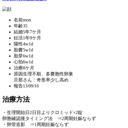
名前
mon
年齢
35
結婚
5年7ケ月
妊活
1年9ケ月
陽性
4w1d
胎嚢
5w1d
胎芽
6w1d
心拍
6w1d
治療
8ケ月
原因
生理不順、多嚢胞性卵巣
旦那さん：奇形率少し高め
報告
13/09/16
治療方法
・生理開始日2日目よりクロミッド×2錠
卵胞確認後タイミング法 ⇒2周期妊娠ならず
・卵管造影 ⇒1周期妊娠ならず