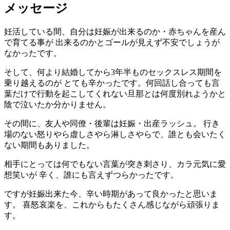
メッセージ
妊活している間、自分は妊娠が出来るのか・赤ちゃんを産ん
で育てる事が 出来るのかとゴールが見えず不安でしょうが
なかったです。
そして、何より結婚してから3年半ものセックスレス期間を
乗り越えるのが とても辛かったです。何回話し合っても言
葉だけで行動を起こしてくれない旦那とは何度別れようかと
陰で泣いたか分かりません。
その間に、友人や同僚・後輩は妊娠・出産ラッシュ。 行き
場のない怒りやら虚しさやら淋しさやらで、誰とも会いたく
ない期間もありました。
相手にとっては何でもない言葉が突き刺さり、カラ元気に愛
想笑いが 辛く、誰にも言えずつらかったです。
ですが妊娠出来た今、辛い時期があって良かったと思いま
す。 喜怒哀楽を、これからもたくさん感じながら頑張りま
す。