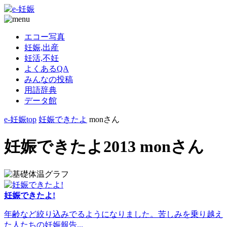
エコー写真
妊娠,出産
妊活,不妊
よくあるQA
みんなの投稿
用語辞典
データ館
e-妊娠top
妊娠できたよ
monさん
妊娠できたよ2013 monさん
妊娠できたよ!
年齢など絞り込みでるようになりました。苦しみを乗り越え
た人たちの妊娠報告...