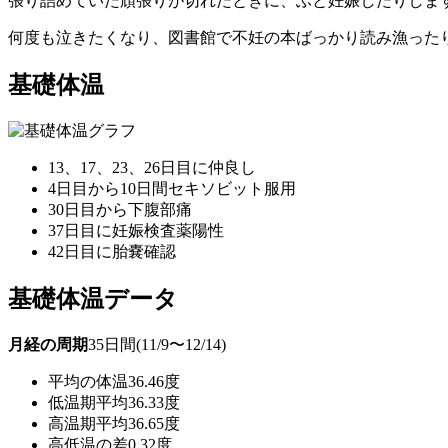
張り詰めていた頑張りが切れたときに、ふと妊娠したりしま
何度も泣きたくなり、図書館で不妊の本ばっかり読み漁った
基礎体温
13、17、23、26日目に仲良し
4日目から10日間セキソビット服用
30日目から下腹部痛
37日目に妊娠検査薬陽性
42日目に胎嚢確認
基礎体温データ
月経の周期
35日間(11/9〜12/14)
平均の体温
36.46度
低温期平均
36.33度
高温期平均
36.65度
高低温の差
0.32度