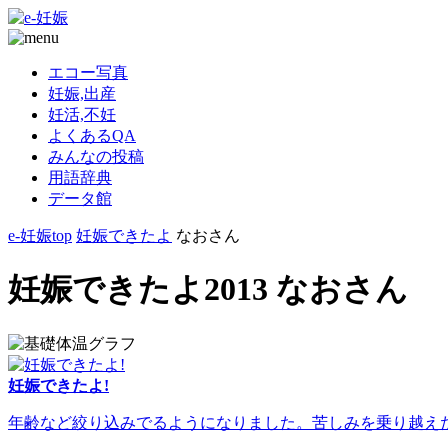
エコー写真
妊娠,出産
妊活,不妊
よくあるQA
みんなの投稿
用語辞典
データ館
e-妊娠top
妊娠できたよ
なおさん
妊娠できたよ2013 なおさん
妊娠できたよ!
年齢など絞り込みでるようになりました。苦しみを乗り越えた人