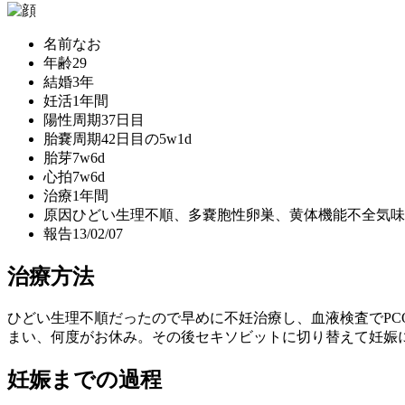
名前
なお
年齢
29
結婚
3年
妊活
1年間
陽性
周期37日目
胎嚢
周期42日目の5w1d
胎芽
7w6d
心拍
7w6d
治療
1年間
原因
ひどい生理不順、多嚢胞性卵巣、黄体機能不全気味
報告
13/02/07
治療方法
ひどい生理不順だったので早めに不妊治療し、血液検査でP
まい、何度がお休み。その後セキソビットに切り替えて妊娠
妊娠までの過程