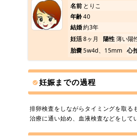
名前
とりこ
年齢
40
結婚
約3年
妊活
8ヶ月
陽性
薄い陽
胎嚢
5w4d、15mm
心
妊娠までの過程
排卵検査をしながらタイミングを取る
治療に通い始め、血液検査などをして