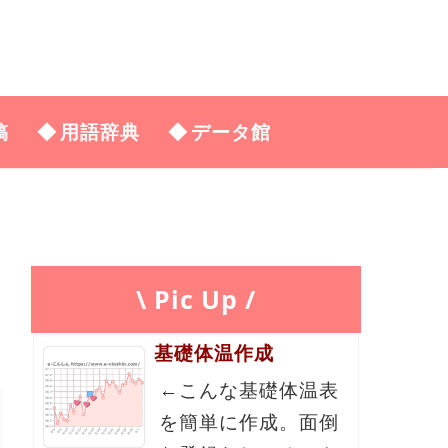
稿
用語辞典
データ館
\ Pic Up /
基礎体温作成
←こんな基礎体温表
を簡単に作成。面倒