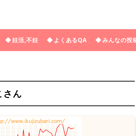
妊活,不妊
よくあるQA
みんなの投
こさん