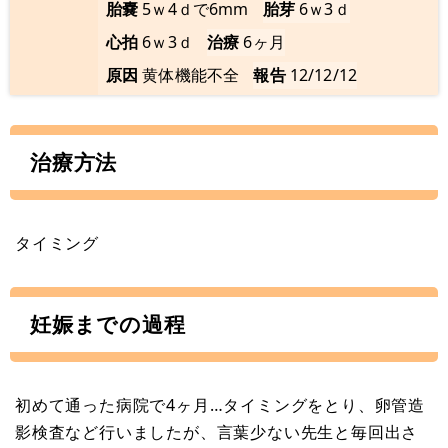
胎嚢
5ｗ4ｄで6mm
胎芽
6ｗ3ｄ
心拍
6ｗ3ｄ
治療
6ヶ月
原因
黄体機能不全
報告
12/12/12
治療方法
タイミング
妊娠までの過程
初めて通った病院で4ヶ月…タイミングをとり、卵管造
影検査など行いましたが、言葉少ない先生と毎回出さ