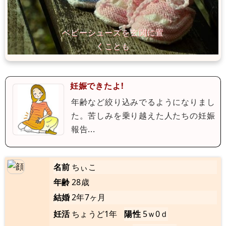
妊娠できたよ!
年齢など絞り込みでるようになりまし
た。苦しみを乗り越えた人たちの妊娠
報告...
名前
ちぃこ
年齢
28歳
結婚
2年7ヶ月
妊活
ちょうど1年
陽性
5ｗ0ｄ