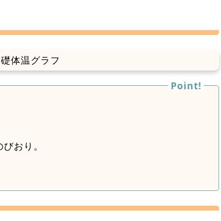
)
のびおり。