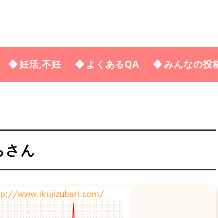
妊活,不妊
よくあるQA
みんなの投
ちさん