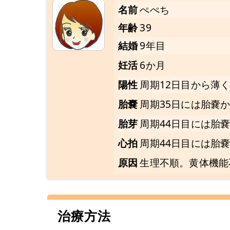
名前
ぺぺち
年齢
39
結婚
9年目
妊活
6か月
陽性
周期12日目から薄
胎嚢
周期35日には胎嚢
胎芽
周期44日目には胎
心拍
周期44日目には胎
原因
生理不順。黄体機能
治療方法