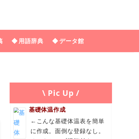
稿
用語辞典
データ館
\ Pic Up /
基礎体温作成
←こんな基礎体温表を簡単
に作成。面倒な登録なし。