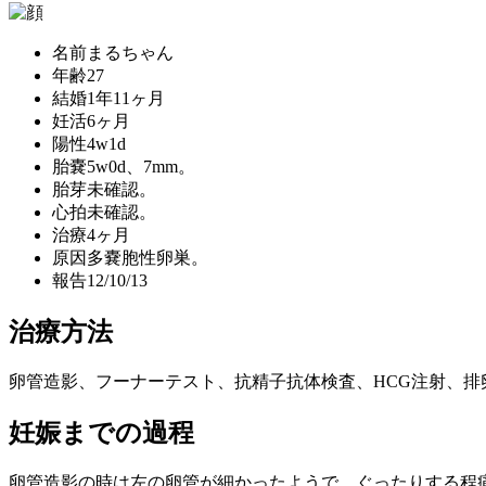
名前
まるちゃん
年齢
27
結婚
1年11ヶ月
妊活
6ヶ月
陽性
4w1d
胎嚢
5w0d、7mm。
胎芽
未確認。
心拍
未確認。
治療
4ヶ月
原因
多嚢胞性卵巣。
報告
12/10/13
治療方法
卵管造影、フーナーテスト、抗精子抗体検査、HCG注射、排
妊娠までの過程
卵管造影の時は左の卵管が細かったようで、ぐったりする程