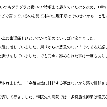
いつもダラダラと夜中の2時頃まで起きていたのを改め、11時
テレビで言っているのを見て)私の生理不順はそのせいかも！と思
い上に生理痛もひどいのかと初めていっぱい泣きました。
永遠に感じていました。周りからの悪意のない「そろそろ妊娠
た振りをしていました。でも完全に諦められた事は一度もあり
断されました。「今後自然に排卵する事はないから薬で排卵させ
で探して行きました。転院先の病院では「多嚢胞性卵巣は軽度