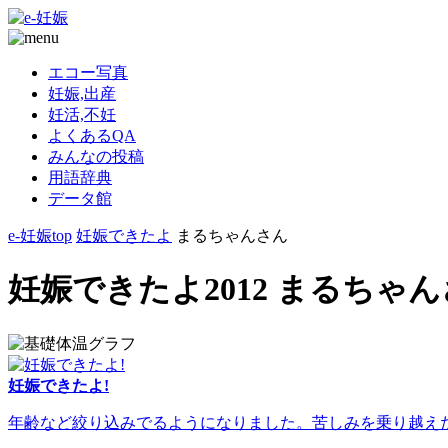
エコー写真
妊娠,出産
妊活,不妊
よくあるQA
みんなの投稿
用語辞典
データ館
e-妊娠top
妊娠できたよ
まるちゃんさん
妊娠できたよ2012 まるちゃ
妊娠できたよ!
年齢など絞り込みでるようになりました。苦しみを乗り越えた人