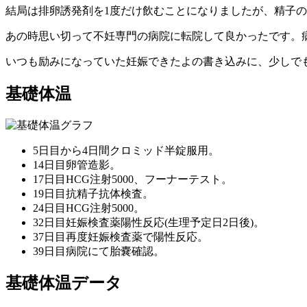
結局は排卵誘発剤を1度だけ飲むことになりましたが、精子
あの時思い切って不妊専門の病院に転院して良かったです。
いつも励みになっていた妊娠できたよの書き込みに、少しで
基礎体温
5日目から4日間クロミッド半錠服用。
14日目卵管造影。
17日目HCG注射5000、フーナーテスト。
19日目抗精子抗体検査。
24日目HCG注射5000。
32日目妊娠検査薬陽性反応(生理予定日2日後)。
37日目再度妊娠検査薬で陽性反応。
39日目病院にて胎嚢確認。
基礎体温データ