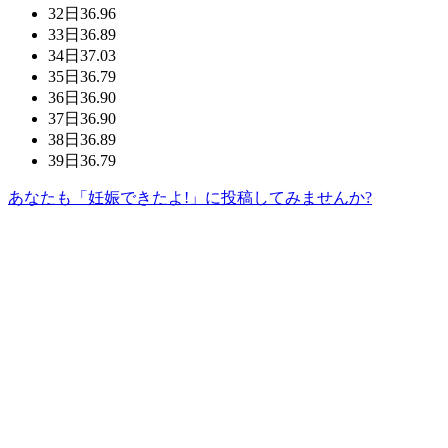
32日
36.96
33日
36.89
34日
37.03
35日
36.79
36日
36.90
37日
36.90
38日
36.89
39日
36.79
あなたも「妊娠できたよ!」に投稿してみませんか?