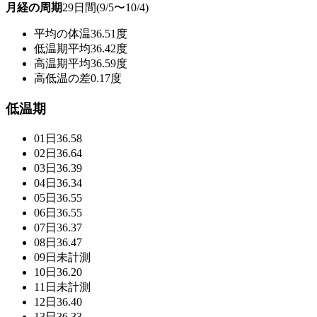
月経の周期
29日間(9/5〜10/4)
平均の体温
36.51度
低温期平均
36.42度
高温期平均
36.59度
高低温の差
0.17度
低温期
01日
36.58
02日
36.64
03日
36.39
04日
36.34
05日
36.55
06日
36.55
07日
36.37
08日
36.47
09日
未計測
10日
36.20
11日
未計測
12日
36.40
13日
36.33