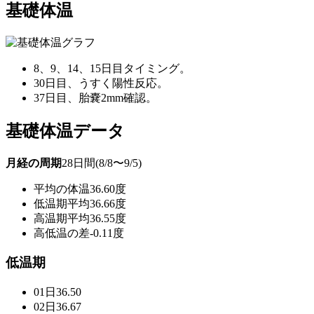
基礎体温
8、9、14、15日目タイミング。
30日目、うすく陽性反応。
37日目、胎嚢2mm確認。
基礎体温データ
月経の周期
28日間(8/8〜9/5)
平均の体温
36.60度
低温期平均
36.66度
高温期平均
36.55度
高低温の差
-0.11度
低温期
01日
36.50
02日
36.67