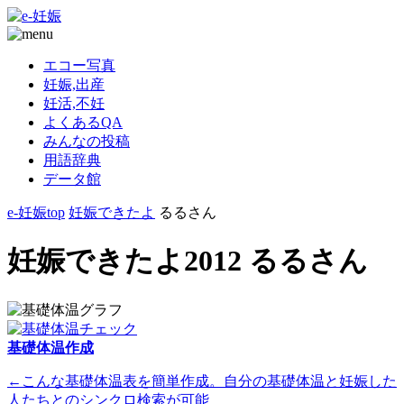
エコー写真
妊娠,出産
妊活,不妊
よくあるQA
みんなの投稿
用語辞典
データ館
e-妊娠top
妊娠できたよ
るるさん
妊娠できたよ2012 るるさん
基礎体温作成
←こんな基礎体温表を簡単作成。自分の基礎体温と妊娠した
人たちとのシンクロ検索が可能