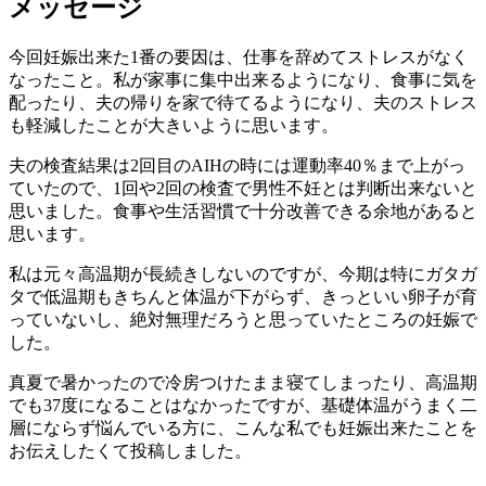
メッセージ
今回妊娠出来た1番の要因は、仕事を辞めてストレスがなく
なったこと。私が家事に集中出来るようになり、食事に気を
配ったり、夫の帰りを家で待てるようになり、夫のストレス
も軽減したことが大きいように思います。
夫の検査結果は2回目のAIHの時には運動率40％まで上がっ
ていたので、1回や2回の検査で男性不妊とは判断出来ないと
思いました。食事や生活習慣で十分改善できる余地があると
思います。
私は元々高温期が長続きしないのですが、今期は特にガタガ
タで低温期もきちんと体温が下がらず、きっといい卵子が育
っていないし、絶対無理だろうと思っていたところの妊娠で
した。
真夏で暑かったので冷房つけたまま寝てしまったり、高温期
でも37度になることはなかったですが、基礎体温がうまく二
層にならず悩んでいる方に、こんな私でも妊娠出来たことを
お伝えしたくて投稿しました。