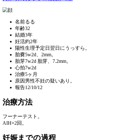
名前
るる
年齢
32
結婚
3年
妊活
約2年
陽性
生理予定日翌日にうっすら。
胎嚢
5w2d、2mm。
胎芽
7w2d 胎芽、7.2mm。
心拍
7w2d
治療
5ヶ月
原因
男性不妊の疑いあり。
報告
12/10/12
治療方法
フーナーテスト。
AIH×2回。
妊娠までの過程