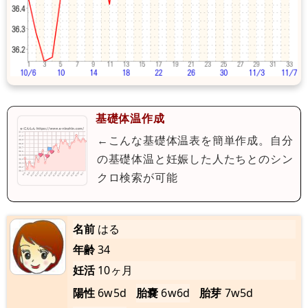
基礎体温作成
←こんな基礎体温表を簡単作成。自分
の基礎体温と妊娠した人たちとのシン
クロ検索が可能
名前
はる
年齢
34
妊活
10ヶ月
陽性
6w5d
胎嚢
6w6d
胎芽
7w5d