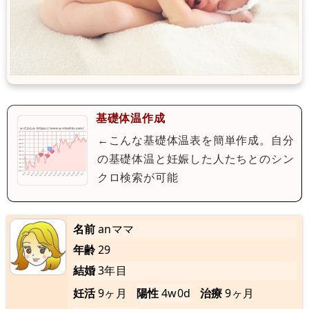
基礎体温作成
←こんな基礎体温表を簡単作成。自分
の基礎体温と妊娠した人たちとのシン
クロ検索が可能
名前
anママ
年齢
29
結婚
3年目
妊活
9ヶ月
陽性
4w0d
治療
9ヶ月