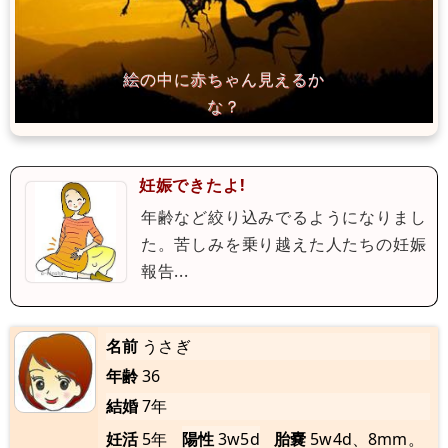
妊娠できたよ!
年齢など絞り込みでるようになりまし
た。苦しみを乗り越えた人たちの妊娠
報告...
名前
うさぎ
年齢
36
結婚
7年
妊活
5年
陽性
3w5d
胎嚢
5w4d、8mm。