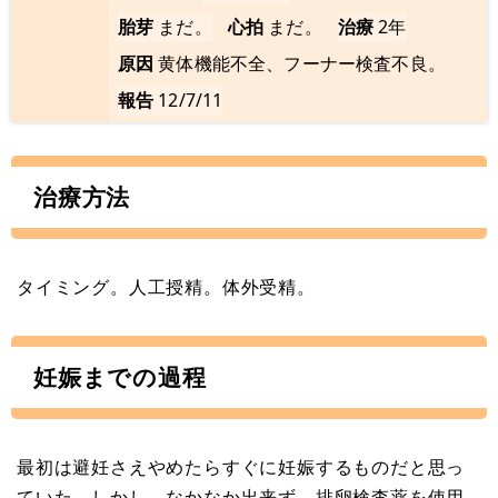
胎芽
まだ。
心拍
まだ。
治療
2年
原因
黄体機能不全、フーナー検査不良。
報告
12/7/11
治療方法
タイミング。人工授精。体外受精。
妊娠までの過程
最初は避妊さえやめたらすぐに妊娠するものだと思っ
ていた。しかし、なかなか出来ず、排卵検査薬を使用