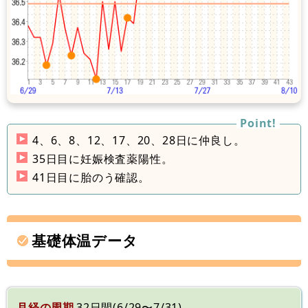
4、6、8、12、17、20、28日に仲良し。
35日目に妊娠検査薬陽性。
41日目に胎のう確認。
基礎体温データ
月経の周期
32日間(6/29〜7/31)