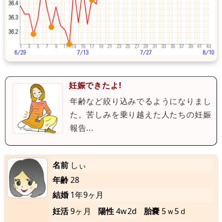
妊娠できたよ!
年齢など絞り込みでるようになりまし
た。苦しみを乗り越えた人たちの妊娠
報告...
名前
しぃ
年齢
28
結婚
1年9ヶ月
妊活
9ヶ月
陽性
4w2d
胎嚢
5ｗ5ｄ