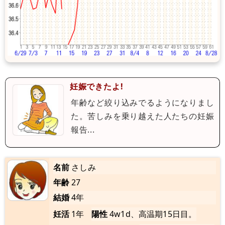
妊娠できたよ!
年齢など絞り込みでるようになりまし
た。苦しみを乗り越えた人たちの妊娠
報告...
名前
さしみ
年齢
27
結婚
4年
妊活
1年
陽性
4w1d、高温期15日目。