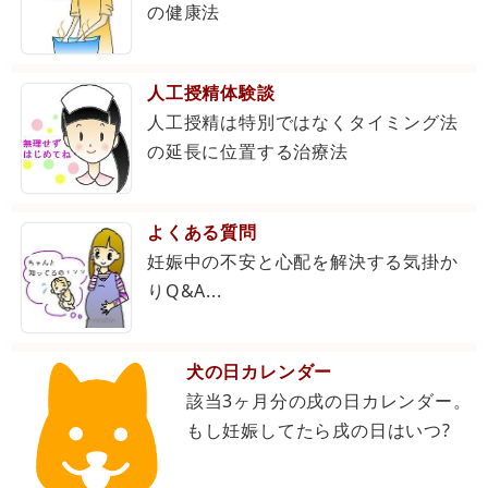
の健康法
人工授精体験談
人工授精は特別ではなくタイミング法
の延長に位置する治療法
よくある質問
妊娠中の不安と心配を解決する気掛か
りQ&A...
犬の日カレンダー
該当3ヶ月分の戌の日カレンダー。
もし妊娠してたら戌の日はいつ?