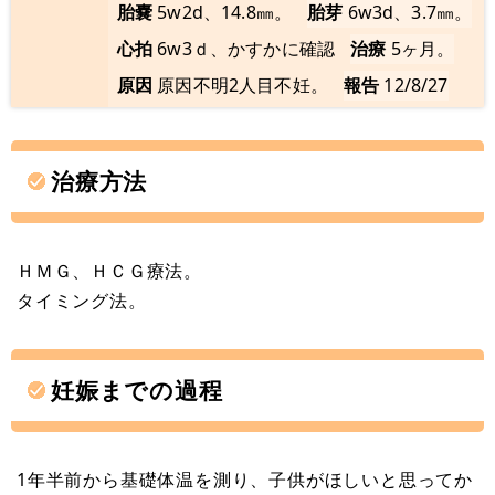
胎嚢
5w2d、14.8㎜。
胎芽
6w3d、3.7㎜。
心拍
6w3ｄ、かすかに確認
治療
5ヶ月。
原因
原因不明2人目不妊。
報告
12/8/27
治療方法
ＨＭＧ、ＨＣＧ療法。
タイミング法。
妊娠までの過程
1年半前から基礎体温を測り、子供がほしいと思ってか