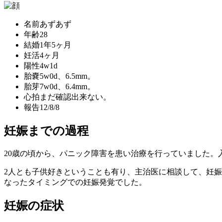
名前
あずあず
年齢
28
結婚
1年5ヶ月
妊活
4ヶ月
陽性
4w1d
胎嚢
5w0d、6.5mm。
胎芽
7w0d、6.4mm。
心拍
まだ確認出来ない。
報告
12/8/8
妊娠までの過程
20歳の頃から、パニック障害を患い治療を行っていました
2人とも子供好きということも有り、主治医に相談して、妊
なったタイミングでの妊娠発覚でした。
妊娠の症状