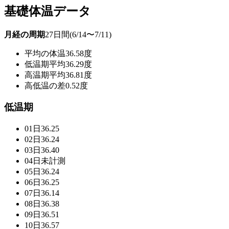
基礎体温データ
月経の周期
27日間(6/14〜7/11)
平均の体温
36.58度
低温期平均
36.29度
高温期平均
36.81度
高低温の差
0.52度
低温期
01日
36.25
02日
36.24
03日
36.40
04日
未計測
05日
36.24
06日
36.25
07日
36.14
08日
36.38
09日
36.51
10日
36.57