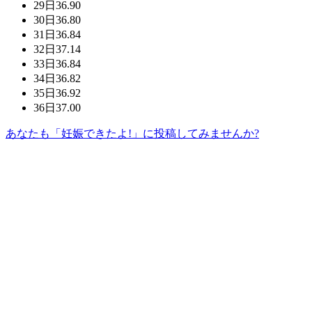
29日
36.90
30日
36.80
31日
36.84
32日
37.14
33日
36.84
34日
36.82
35日
36.92
36日
37.00
あなたも「妊娠できたよ!」に投稿してみませんか?