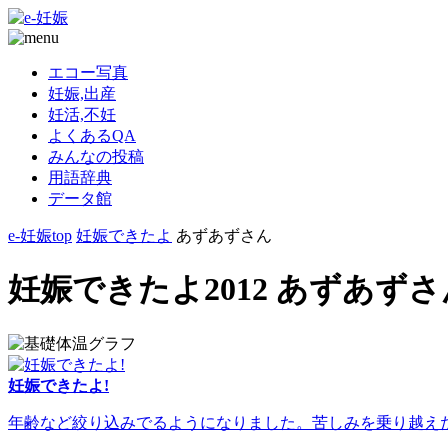
エコー写真
妊娠,出産
妊活,不妊
よくあるQA
みんなの投稿
用語辞典
データ館
e-妊娠top
妊娠できたよ
あずあずさん
妊娠できたよ2012 あずあずさ
妊娠できたよ!
年齢など絞り込みでるようになりました。苦しみを乗り越えた人