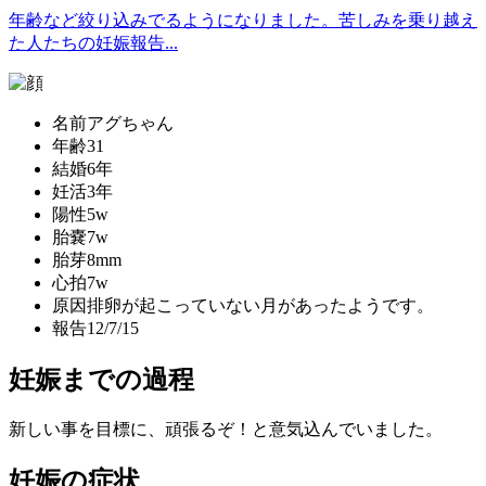
年齢など絞り込みでるようになりました。苦しみを乗り越え
た人たちの妊娠報告...
名前
アグちゃん
年齢
31
結婚
6年
妊活
3年
陽性
5w
胎嚢
7w
胎芽
8mm
心拍
7w
原因
排卵が起こっていない月があったようです。
報告
12/7/15
妊娠までの過程
新しい事を目標に、頑張るぞ！と意気込んでいました。
妊娠の症状