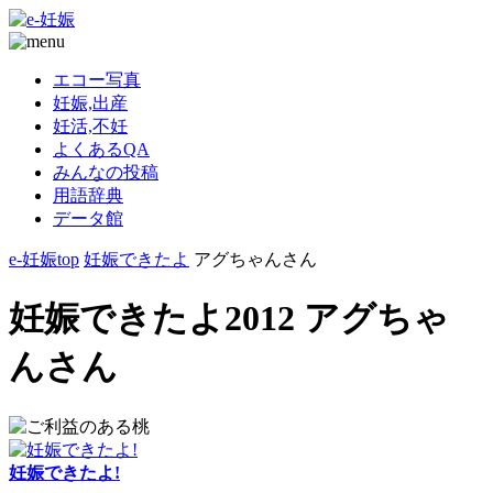
エコー写真
妊娠,出産
妊活,不妊
よくあるQA
みんなの投稿
用語辞典
データ館
e-妊娠top
妊娠できたよ
アグちゃんさん
妊娠できたよ2012 アグちゃ
んさん
妊娠できたよ!