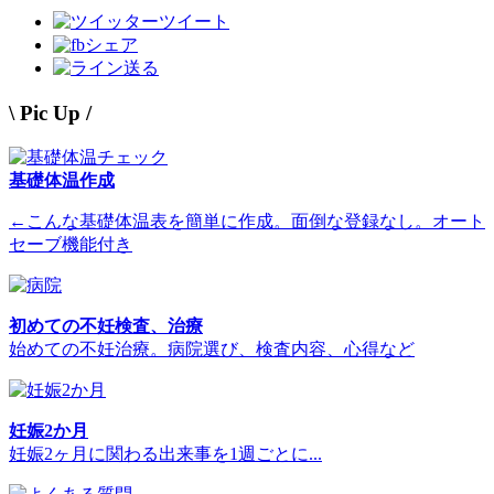
ツイート
シェア
送る
\ Pic Up /
基礎体温作成
←こんな基礎体温表を簡単に作成。面倒な登録なし。オート
セーブ機能付き
初めての不妊検査、治療
始めての不妊治療。病院選び、検査内容、心得など
妊娠2か月
妊娠2ヶ月に関わる出来事を1週ごとに...