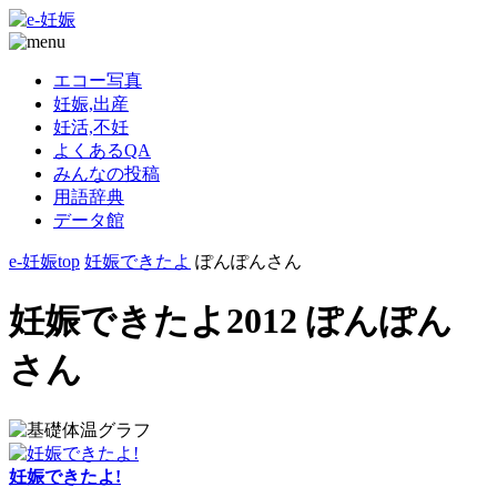
エコー写真
妊娠,出産
妊活,不妊
よくあるQA
みんなの投稿
用語辞典
データ館
e-妊娠top
妊娠できたよ
ぽんぽんさん
妊娠できたよ2012 ぽんぽん
さん
妊娠できたよ!