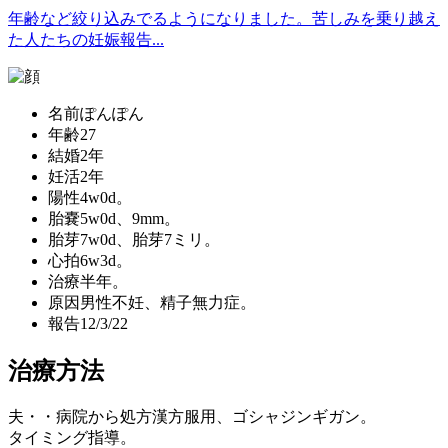
年齢など絞り込みでるようになりました。苦しみを乗り越え
た人たちの妊娠報告...
名前
ぽんぽん
年齢
27
結婚
2年
妊活
2年
陽性
4w0d。
胎嚢
5w0d、9mm。
胎芽
7w0d、胎芽7ミリ。
心拍
6w3d。
治療
半年。
原因
男性不妊、精子無力症。
報告
12/3/22
治療方法
夫・・病院から処方漢方服用、ゴシャジンギガン。
タイミング指導。