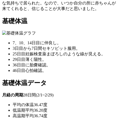
な気持ちで居られた。なので、いつか自分の所に赤ちゃんが
来てくれると、信じることが大事だと思いました。
基礎体温
7、10、14日目に仲良し。
3日目から7日間セキソビット服用。
25日目妊娠検査薬まぼろしのような線が見える。
29日目薄く陽性。
36日目に胎嚢確認。
46日目心拍確認。
基礎体温データ
月経の周期
28日間(2/1~2/29)
平均の体温
36.47度
低温期平均
36.20度
高温期平均
36.74度