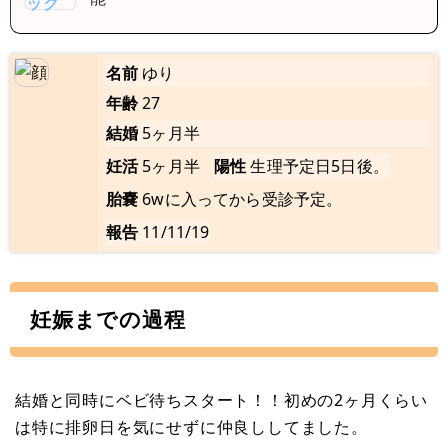
名前
ゆり
年齢
27
結婚
5ヶ月半
妊活
5ヶ月半
陽性
生理予定日5日後。
胎嚢
6wに入ってから受診予定。
報告
11/11/19
妊娠までの過程
結婚と同時にベビ待ちスタート！！初めの2ヶ月くらい
は特に排卵日を気にせずに仲良ししてました。