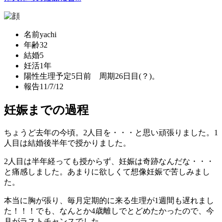
名前
yachi
年齢
32
結婚
5
妊活
1年
陽性
生理予定5日前 周期26日目(？)。
報告
11/7/12
妊娠までの過程
ちょうど去年の今頃。2人目を・・・と思い頑張りました。1
人目は結婚後半年で授かりました。
2人目は半年経っても授からず、妊娠は奇跡なんだな・・・
と痛感しました。あまりに欲しくて想像妊娠で苦しみまし
た。
本当に胸が張り、毎月定期的に来る生理が1週間も遅れまし
た！！！でも、なんとか4歳離しでとどめたかったので、今
月がラストチャンスでした。