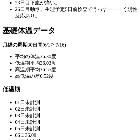
23日目下腹が痛い。
26日目動悸。生理予定5日前検査でうっすーーーく陽性
反応あり。
基礎体温データ
月経の周期
30日間(6/17~7/16)
平均の体温
36.30度
低温期平均
36.03度
高温期平均
36.55度
高低温の差
0.52度
低温期
01日
未計測
02日
未計測
03日
未計測
04日
未計測
05日
未計測
06日
36.08