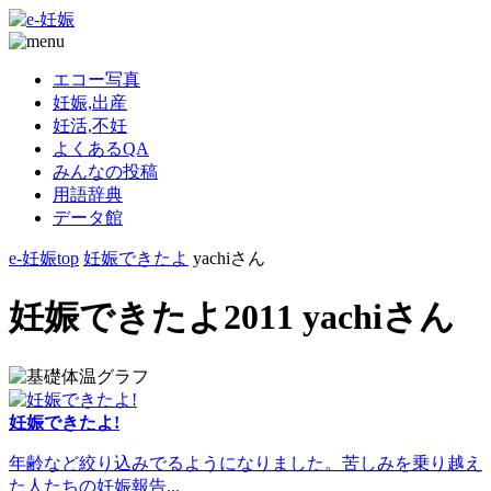
エコー写真
妊娠,出産
妊活,不妊
よくあるQA
みんなの投稿
用語辞典
データ館
e-妊娠top
妊娠できたよ
yachiさん
妊娠できたよ2011 yachiさん
妊娠できたよ!
年齢など絞り込みでるようになりました。苦しみを乗り越え
た人たちの妊娠報告...