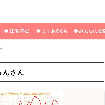
妊活,不妊
よくあるQA
みんなの投
ん
らんさん