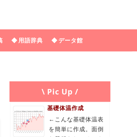
稿
用語辞典
データ館
\ Pic Up /
基礎体温作成
←こんな基礎体温表
を簡単に作成。面倒