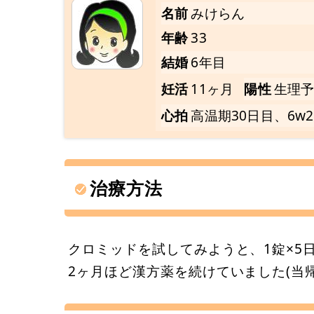
名前
みけらん
年齢
33
結婚
6年目
妊活
11ヶ月
陽性
生理予
心拍
高温期30日目、6w2
治療方法
クロミッドを試してみようと、1錠×5
2ヶ月ほど漢方薬を続けていました(当