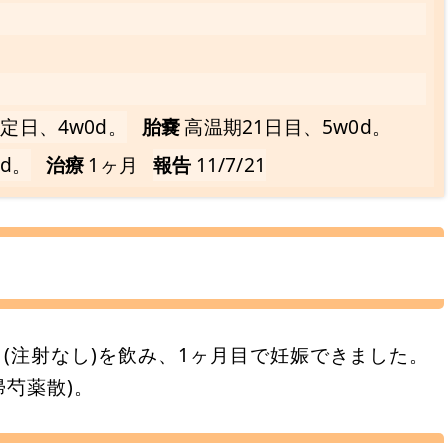
定日、4w0d。
胎嚢
高温期21日目、5w0d。
d。
治療
1ヶ月
報告
11/7/21
日(注射なし)を飲み、1ヶ月目で妊娠できました。
帰芍薬散)。