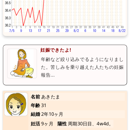
妊娠できたよ!
年齢など絞り込みでるようになりまし
た。苦しみを乗り越えた人たちの妊娠
報告...
名前
あきたま
年齢
31
結婚
2年10ヶ月
妊活
9ヶ月
陽性
周期30日目、4w4d。