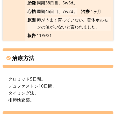
胎嚢
周期38日目、5w5d。
心拍
周期45日目、7w2d。
治療
1ヶ月
原因
卵がうまく育っていない。黄体ホルモ
ンの値が少ないと言われました。
報告
11/9/21
治療方法
・クロミッド5日間。
・デュファストン10日間。
・タイミング法。
・排卵検査薬。