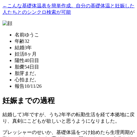
←こんな基礎体温表を簡単作成。自分の基礎体温と妊娠した
人たちとのシンクロ検索が可能
名前
ゆうこ
年齢
32
結婚
3年
妊活
8ヶ月
陽性
40日目
胎嚢
54日目
胎芽
まだ。
心拍
まだ。
報告
10/11/26
妊娠までの過程
結婚して3年ですが、うち2年半の転勤生活を経て本拠地に戻
り、真剣にこどもが欲しいと思うようになりました。
プレッシャーのせいか、基礎体温をつけ始めたら生理周期が