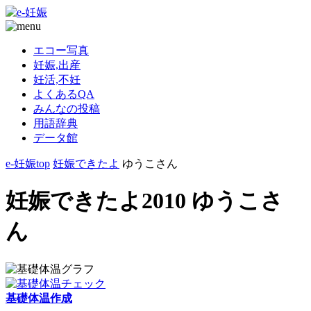
エコー写真
妊娠,出産
妊活,不妊
よくあるQA
みんなの投稿
用語辞典
データ館
e-妊娠top
妊娠できたよ
ゆうこさん
妊娠できたよ2010 ゆうこさ
ん
基礎体温作成