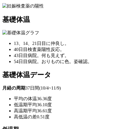
基礎体温
13、14、21日目に仲良し。
40日目検査薬陽性反応。
43日目病院。何も見えず。
54日目病院。おりものに色。姿確認。
基礎体温データ
月経の周期
37日間(10/4~11/9)
平均の体温
36.36度
低温期平均
36.10度
高温期平均
36.61度
高低温の差
0.51度