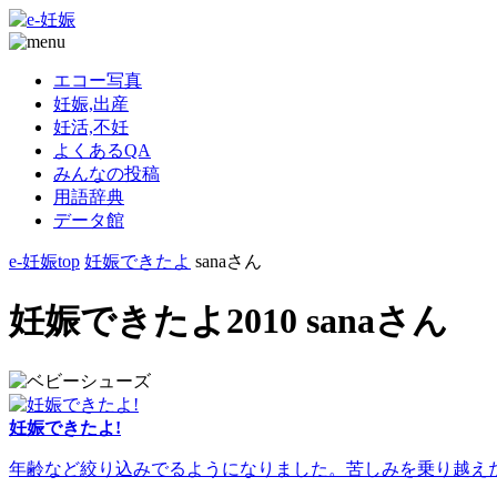
エコー写真
妊娠,出産
妊活,不妊
よくあるQA
みんなの投稿
用語辞典
データ館
e-妊娠top
妊娠できたよ
sanaさん
妊娠できたよ2010 sanaさん
妊娠できたよ!
年齢など絞り込みでるようになりました。苦しみを乗り越えた人