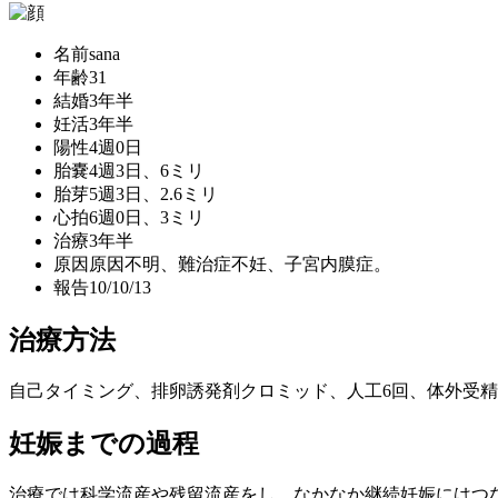
名前
sana
年齢
31
結婚
3年半
妊活
3年半
陽性
4週0日
胎嚢
4週3日、6ミリ
胎芽
5週3日、2.6ミリ
心拍
6週0日、3ミリ
治療
3年半
原因
原因不明、難治症不妊、子宮内膜症。
報告
10/10/13
治療方法
自己タイミング、排卵誘発剤クロミッド、人工6回、体外受精3
妊娠までの過程
治療では科学流産や残留流産をし、なかなか継続妊娠にはつ