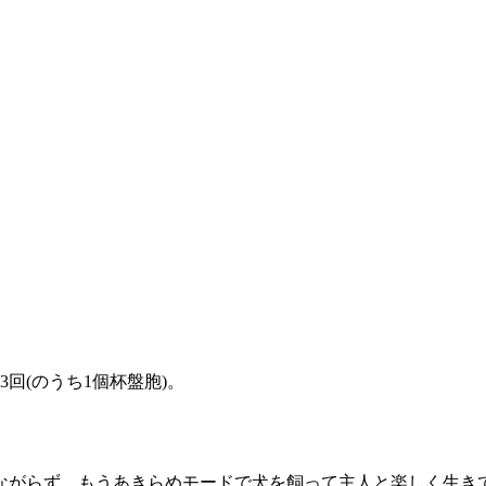
回(のうち1個杯盤胞)。
ながらず。もうあきらめモードで犬を飼って主人と楽しく生き