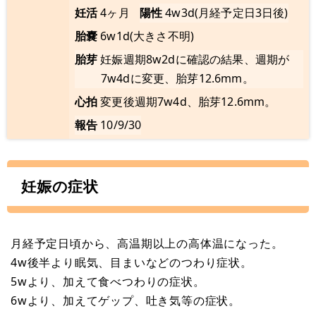
妊活
4ヶ月
陽性
4w3d(月経予定日3日後)
胎嚢
6w1d(大きさ不明)
胎芽
妊娠週期8w2dに確認の結果、週期が
7w4dに変更、胎芽12.6mm。
心拍
変更後週期7w4d、胎芽12.6mm。
報告
10/9/30
妊娠の症状
月経予定日頃から、高温期以上の高体温になった。
4w後半より眠気、目まいなどのつわり症状。
5wより、加えて食べつわりの症状。
6wより、加えてゲップ、吐き気等の症状。