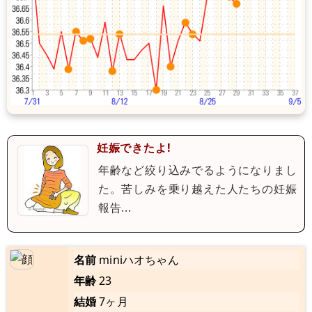
妊娠できたよ!
年齢など絞り込みでるようになりまし
た。苦しみを乗り越えた人たちの妊娠
報告...
名前
miniハオちゃん
年齢
23
結婚
7ヶ月