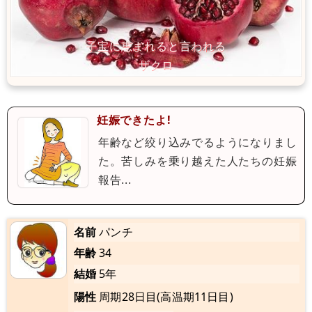
妊娠できたよ!
年齢など絞り込みでるようになりまし
た。苦しみを乗り越えた人たちの妊娠
報告...
名前
パンチ
年齢
34
結婚
5年
陽性
周期28日目(高温期11日目)