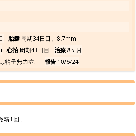
目
胎嚢
周期34日目、8.7mm
m
心拍
周期41日目
治療
8ヶ月
は精子無力症。
報告
10/6/24
受精1回。