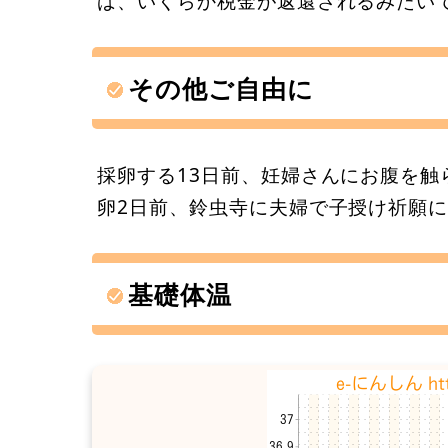
ば、いくらか税金が返還されるみたい
その他ご自由に
採卵する13日前、妊婦さんにお腹を
卵2日前、鈴虫寺に夫婦で子授け祈願
基礎体温