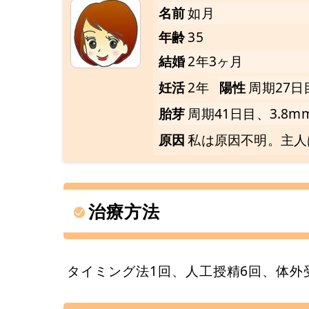
名前
如月
年齢
35
結婚
2年3ヶ月
妊活
2年
陽性
周期27日
胎芽
周期41日目、3.8m
原因
私は原因不明。主人
治療方法
タイミング法1回、人工授精6回、体外