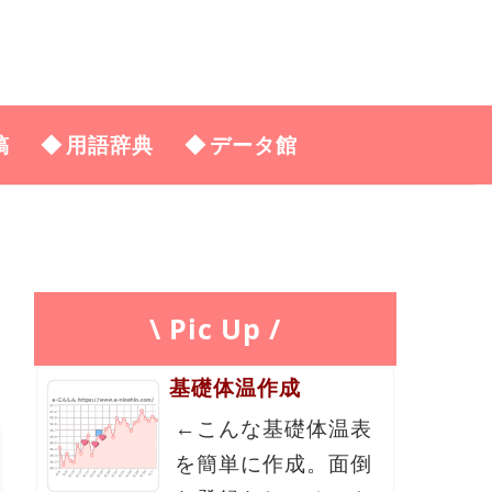
稿
用語辞典
データ館
\ Pic Up /
基礎体温作成
←こんな基礎体温表
を簡単に作成。面倒