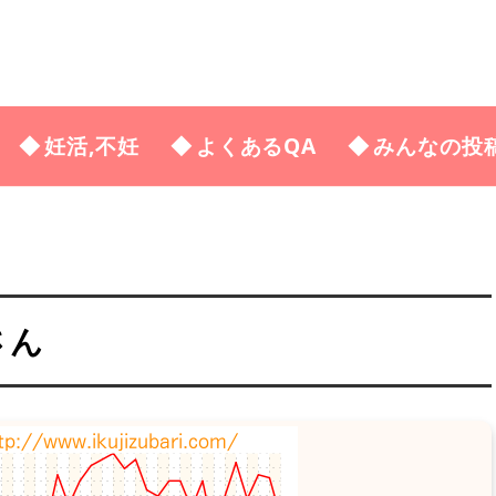
妊活,不妊
よくあるQA
みんなの投
さん