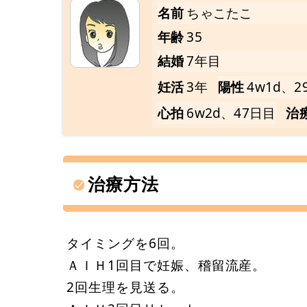
名前
ちゃこたこ
年齢
35
結婚
7年目
妊活
3年
陽性
4w1d、2
心拍
6w2d、47日目
治
治療方法
タイミングを6回。
ＡＩＨ1回目で妊娠、稽留流産。
2回生理を見送る。