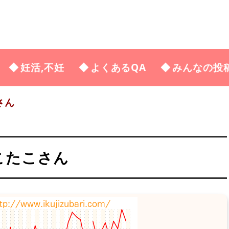
妊活,不妊
よくあるQA
みんなの投
さん
ゃこたこさん