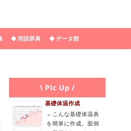
稿
用語辞典
データ館
\ Pic Up /
基礎体温作成
←こんな基礎体温表
を簡単に作成。面倒