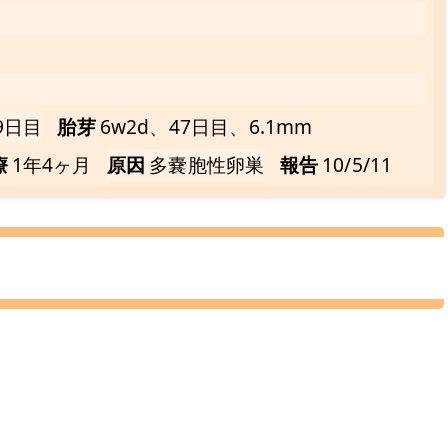
9日目
胎芽
6w2d、47日目、6.1mm
療
1年4ヶ月
原因
多嚢胞性卵巣
報告
10/5/11