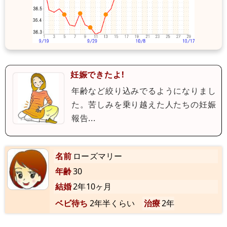
妊娠できたよ!
年齢など絞り込みでるようになりまし
た。苦しみを乗り越えた人たちの妊娠
報告...
名前
ローズマリー
年齢
30
結婚
2年10ヶ月
ベビ待ち
2年半くらい
治療
2年