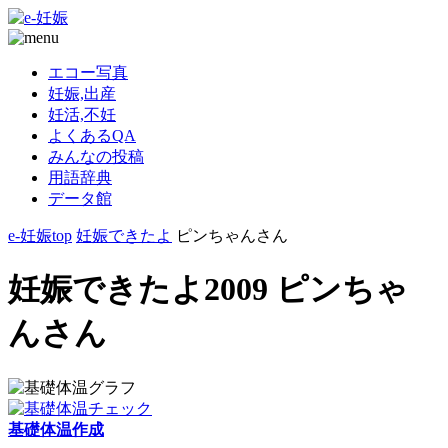
エコー写真
妊娠,出産
妊活,不妊
よくあるQA
みんなの投稿
用語辞典
データ館
e-妊娠top
妊娠できたよ
ピンちゃんさん
妊娠できたよ2009 ピンちゃ
んさん
基礎体温作成