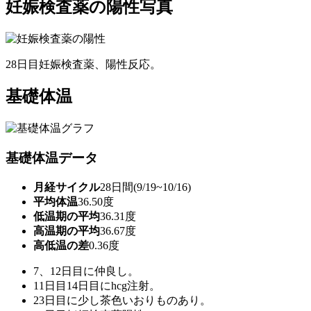
妊娠検査薬の陽性写真
28日目妊娠検査薬、陽性反応。
基礎体温
基礎体温データ
月経サイクル
28日間(9/19~10/16)
平均体温
36.50度
低温期の平均
36.31度
高温期の平均
36.67度
高低温の差
0.36度
7、12日目に仲良し。
11日目14日目にhcg注射。
23日目に少し茶色いおりものあり。