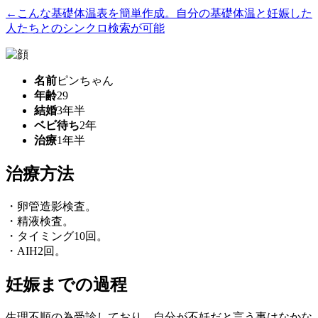
←こんな基礎体温表を簡単作成。自分の基礎体温と妊娠した
人たちとのシンクロ検索が可能
名前
ピンちゃん
年齢
29
結婚
3年半
ベビ待ち
2年
治療
1年半
治療方法
・卵管造影検査。
・精液検査。
・タイミング10回。
・AIH2回。
妊娠までの過程
生理不順の為受診しており、自分が不妊だと言う事はなかな