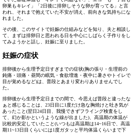
卵巣もキレイ」「2日後に排卵しそうな卵が育ってる」と言
われ、それまで抱えていた不安が消え、前向きな気持ちにな
れました。
その後、このサイトで妊娠の仕組みなどを知り、夫と相談し
て、まずは排卵日と思われる日を中心にしばらく子作りをし
てみようかと話し、妊娠に至りました。
妊娠の症状
排卵後から生理予定日すぎまでの症状(胸の張り・生理前の
鈍痛・頭痛・昼間の眠気・食欲増進・夜中に暑さやトイレで
目が覚めるなど)は、普段とあまり変わりありませんでし
た。
排卵後から生理予定日までの間で、今思えば普段と違ったな
ぁと感じることは、23日目に1度だけ急な胸焼けと吐き気が
あったこと(翌日24日目、我慢できずフライング検査をし
て、幻か影かというような線が出ました)、高温期の体温が
比較的安定していたこと(いつもは高温期は14~16日で、高温
期11~13日目くらいには1度ガタッと平均体温くらいまで下