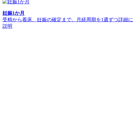
妊娠1か月
受精から着床、妊娠の確定まで。月経周期を1週ずつ詳細に
説明