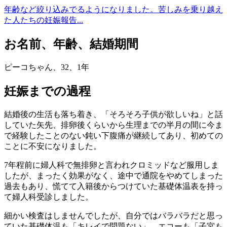
年齢など絞り込みでるようになりました。苦しみを乗り越え
た人たちの妊娠報告...
お名前、年齢、結婚期間
ピーコちゃん、32、1年
妊娠までの過程
結婚後の生活も落ち着き、「そろそろ子供が欲しいね」と話
していた矢先、排卵後くらいから生理までの半月の間に今ま
で経験したことのない鈍い下腹痛が継続してあり、初めての
ことに不安になりました。
7年程前に婦人科で無排卵と言われクロミッドなど服用しま
したが、まったく効果がなく、途中で通院をやめてしまった
過去もあり、慌てて入籍後からつけていた基礎体温表を持っ
て婦人科受診しました。
細かい検査はしませんでしたが、自分ではバラバラだと思っ
ていた基礎体温も「キレイで問題ない」、エコーも「子宮も