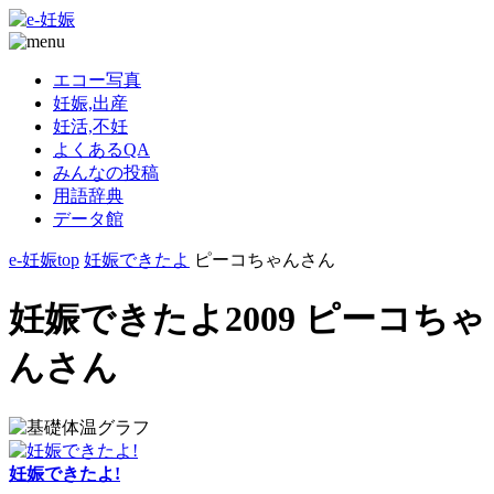
エコー写真
妊娠,出産
妊活,不妊
よくあるQA
みんなの投稿
用語辞典
データ館
e-妊娠top
妊娠できたよ
ピーコちゃんさん
妊娠できたよ2009 ピーコちゃ
んさん
妊娠できたよ!