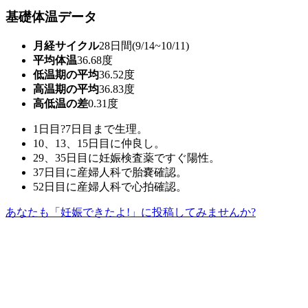
基礎体温データ
月経サイクル
28日間(9/14~10/11)
平均体温
36.68度
低温期の平均
36.52度
高温期の平均
36.83度
高低温の差
0.31度
1日目?7日目まで生理。
10、13、15日目に仲良し。
29、35日目に妊娠検査薬ですぐ陽性。
37日目に産婦人科で胎嚢確認。
52日目に産婦人科で心拍確認。
あなたも「妊娠できたよ!」に投稿してみませんか?