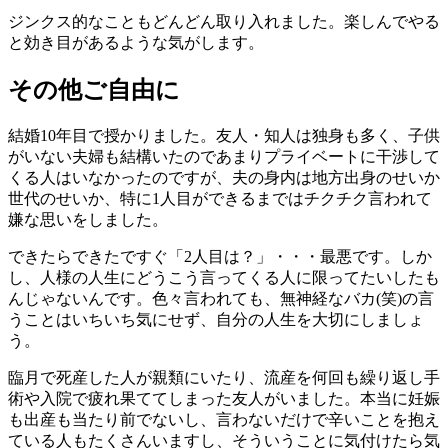
ジンクス的なこともどんどん取り入れました。楽しんでやる
と効き目があるような気がします。
その他ご自由に
結婚10年目で授かりました。友人・知人は独身も多く、子供
がいない夫婦も結構いたのであまりプライベートに干渉して
くる人はいなかったのですが、夫の身内は地方出身のせいか
世代のせいか、特に1人目ができるまではチクチク言われて
嫌な思いをしました。
できたらできたですぐ「2人目は？」・・・最悪です。しか
し、人様の人生にどうこう言ってくる人に限ってたいしたも
んじゃないんです。色々言われても、無神経なバカ(笑)の言
うことはいちいち気にせず、自分の人生を大切にしましょ
う。
臨月で死産した人が親類にいたり、流産を何回も繰り返し手
術や入院で疲れ果ててしまった友人がいました。本当に妊娠
も出産も当たり前でないし、言わないだけで辛いことを抱え
ている人もたくさんいますし、そういうことに気付けたら気