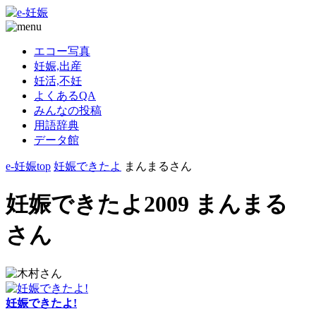
エコー写真
妊娠,出産
妊活,不妊
よくあるQA
みんなの投稿
用語辞典
データ館
e-妊娠top
妊娠できたよ
まんまるさん
妊娠できたよ2009 まんまる
さん
妊娠できたよ!