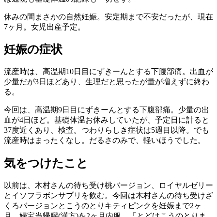
休みの間まさかの自然妊娠。安定期まで不安だったが、現在
7ヶ月。女児出産予定。
妊娠の症状
流産時は、高温期10日目にずきーんとする下腹部痛。出血が
少量だが3日ほどあり、生理だと思ったが量が増えずに終わ
る。
今回は、高温期9日目にずきーんとする下腹部痛。少量の出
血が4日ほど。基礎体温お休みしていたが、予定日に計ると
37度近くあり、検査。つわりらしき症状は5週目以降。でも
流産時はまったくなし。だるさのみで、軽いほうでした。
気をつけたこと
以前は、木村さんの待ち受け桃バージョン、ロイヤルゼリー
とイソフラボンサプリを飲む。今回は木村さんの待ち受けざ
くろバージョンとこうのとりキティピンクを妊娠まで2ヶ
月。婦宝当帰膠(漢方)を2ヶ月内服。「とどけこうのとりま