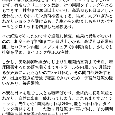
せず、有名なクリニックを受診。2〜3周期タイミングをとる
もできず、排卵まで20日以上かかり、高温期も10日ほどしか
使わないのでホルモン負荷検査をする。結果、高プロぎみと
わかりショックを受けるも、先生からの励ましもありカバサ
ールとクロミッドを内服した経験あり。
その経験があったのですぐ通院し検査。結果は異常がないも
のの、相変わらず排卵まで20日以上かかる。高温期は正常範
囲。セロフェン内服、スプレキュアで排卵誘発し、少しでも
排卵を早め、タイミング後HCG注射。
しかし、突然排卵出血がはじまり生理開始直前まで出血。着
床阻害するため落ち着くまでルトラールを内服。9ヶ月続け
るが妊娠にいたらないので3ヶ月休む。その間自然妊娠する
が、出血が続き超音波で確認できないため、子宮外妊娠の疑
いがあり、毎週通院。
不安な日々を過ごし夫とも喧嘩ばかり。最終的に初期流産と
わかり、自然に出血し終わってしまう。これもまたすごくシ
ョック。先生から1周期あければ妊娠可能と言われる。タイ
ミング再開するも、また数ヶ月妊娠せず再び休む。その期間
は通院も基礎体温の記録も一切せず。