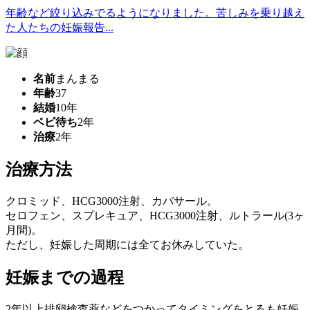
年齢など絞り込みでるようになりました。苦しみを乗り越え
た人たちの妊娠報告...
名前
まんまる
年齢
37
結婚
10年
ベビ待ち
2年
治療
2年
治療方法
クロミッド、HCG3000注射、カバサール。
セロフェン、スプレキュア、HCG3000注射、ルトラール(3ヶ
月間)。
ただし、妊娠した周期には全てお休みしていた。
妊娠までの過程
2年以上排卵検査薬などをつかってタイミングをとるも妊娠