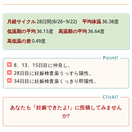
月経サイクル
28日間(8/26~9/22)
平均体温
36.38度
低温期の平均
36.15度
高温期の平均
36.64度
高低温の差
0.49度
8、13、15日目に仲良し。
28日目に妊娠検査薬うっすら陽性。
34日目に妊娠検査薬くっきり即陽性。
あなたも「妊娠できたよ!」に投稿してみません
か?