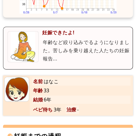
妊娠できたよ!
年齢など絞り込みでるようになりまし
た。苦しみを乗り越えた人たちの妊娠
報告...
名前
はなこ
年齢
33
結婚
6年
ベビ待ち
3年
治療
-
妊娠までの過程