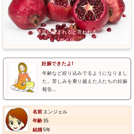
妊娠できたよ!
年齢など絞り込みでるようになりまし
た。苦しみを乗り越えた人たちの妊娠
報告...
名前
エンジェル
年齢
35
結婚
5年