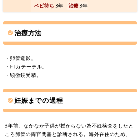
ベビ待ち
3年
治療
3年
治療方法
・卵管造影。
・FTカテーテル。
・顕微鏡受精。
妊娠までの過程
3年前、なかなか子供が授からない為不妊検査をしたと
ころ卵管の両官閉塞と診断される。海外在住のため、