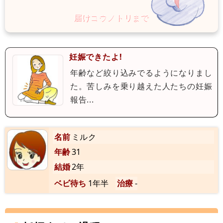
妊娠できたよ!
年齢など絞り込みでるようになりまし
た。苦しみを乗り越えた人たちの妊娠
報告...
名前
ミルク
年齢
31
結婚
2年
ベビ待ち
1年半
治療
-