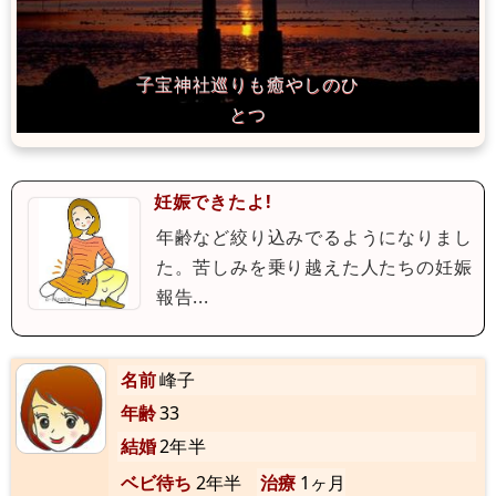
妊娠できたよ!
年齢など絞り込みでるようになりまし
た。苦しみを乗り越えた人たちの妊娠
報告...
名前
峰子
年齢
33
結婚
2年半
ベビ待ち
2年半
治療
1ヶ月