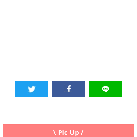
\ Pic Up /