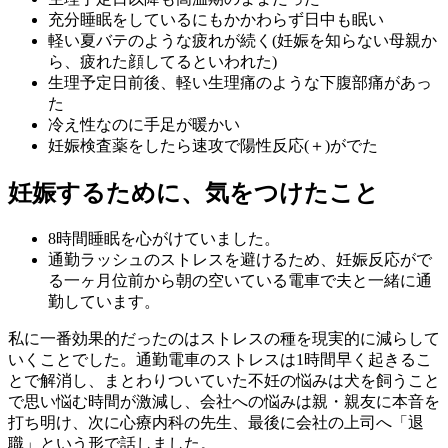
充分睡眠をしているにもかかわらず日中も眠い
軽い夏バテのような疲れが続く(妊娠を知らない母親か
ら、疲れた顔してるといわれた)
生理予定日前後、軽い生理痛のような下腹部痛があっ
た
冷え性なのに手足が暖かい
妊娠検査薬をしたら速攻で陽性反応(＋)がでた
妊娠するために、気をつけたこと
8時間睡眠を心がけていました。
通勤ラッシュのストレスを避けるため、妊娠反応がで
る一ヶ月位前から朝の空いている電車で夫と一緒に通
勤しています。
私に一番効果的だったのはストレスの種を現実的に減らして
いくことでした。通勤電車のストレスは1時間早く起きるこ
とで解消し、まとわりついていた不妊の悩みは犬を飼うこと
で思い悩む時間が激減し、会社への悩みは親・親友に本音を
打ち明け、次に心療内科の先生、最後に会社の上司へ「退
職」という形で話しました。