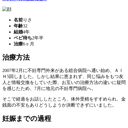
名前
りさ
年齢
32
結婚
4年
ベビ待ち
2年半
治療
6ヶ月
治療方法
2007年2月に不妊専門外来がある総合病院へ通い始め、ＡＩ
Ｈ5回しました。しかし結果に恵まれず、同じ悩みをもつ友
人と情報交換をしていた際、お互いの治療方法の違いに疑問
を感じたため、7月に地元の不妊専門病院へ。
そこで経過をお話ししたところ、体外受精をすすめられ、金
銭面の不安もありどうしようか決断できずにいました。
妊娠までの過程