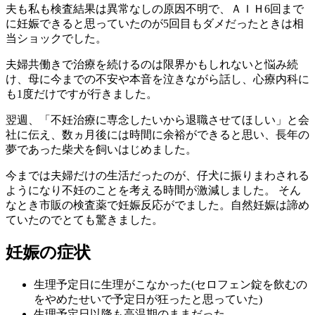
夫も私も検査結果は異常なしの原因不明で、ＡＩＨ6回まで
に妊娠できると思っていたのが5回目もダメだったときは相
当ショックでした。
夫婦共働きで治療を続けるのは限界かもしれないと悩み続
け、母に今までの不安や本音を泣きながら話し、心療内科に
も1度だけですが行きました。
翌週、「不妊治療に専念したいから退職させてほしい」と会
社に伝え、数ヵ月後には時間に余裕ができると思い、長年の
夢であった柴犬を飼いはじめました。
今までは夫婦だけの生活だったのが、仔犬に振りまわされる
ようになり不妊のことを考える時間が激減しました。 そん
なとき市販の検査薬で妊娠反応がでました。自然妊娠は諦め
ていたのでとても驚きました。
妊娠の症状
生理予定日に生理がこなかった(セロフェン錠を飲むの
をやめたせいで予定日が狂ったと思っていた)
生理予定日以降も高温期のままだった