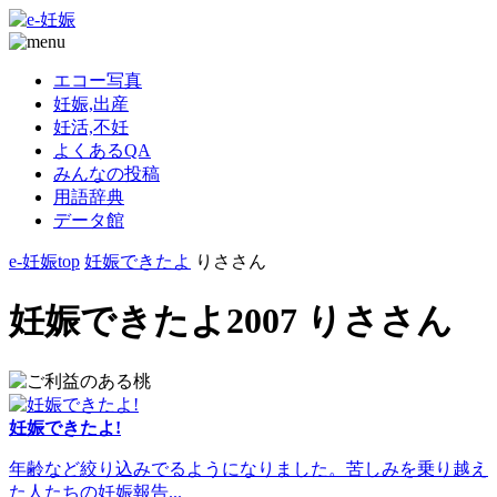
エコー写真
妊娠,出産
妊活,不妊
よくあるQA
みんなの投稿
用語辞典
データ館
e-妊娠top
妊娠できたよ
りささん
妊娠できたよ2007 りささん
妊娠できたよ!
年齢など絞り込みでるようになりました。苦しみを乗り越え
た人たちの妊娠報告...