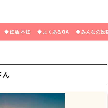
妊活,不妊
よくあるQA
みんなの投
さん