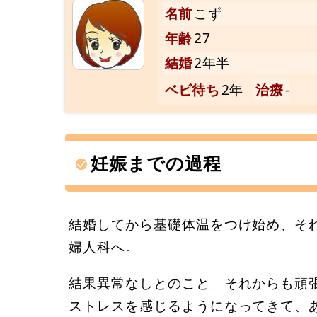
名前
こず
年齢
27
結婚
2年半
ベビ待ち
2年
治療
-
妊娠までの過程
結婚してから基礎体温をつけ始め、そ
婦人科へ。
結果異常なしとのこと。それからも頑
ストレスを感じるようになってきて、