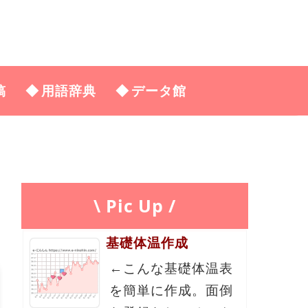
稿
用語辞典
データ館
\ Pic Up /
基礎体温作成
←こんな基礎体温表
を簡単に作成。面倒