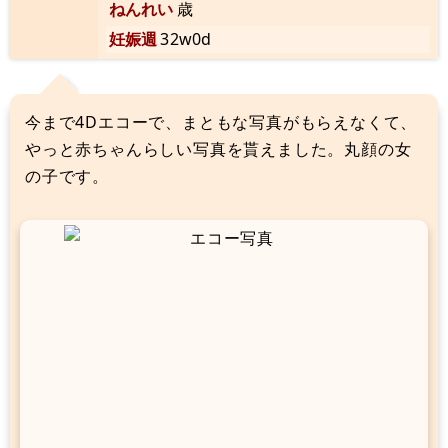
ねんれい
歳
妊娠週
32w0d
今まで4Dエコーで、まともな写真がもらえなくて、
やっと赤ちゃんらしい写真を貰えました。丸顔の女
の子です。