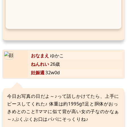
おなまえ
ゆかこ
ねんれい
26歳
妊娠週
32w0d
今日お写真の日だよ～♪って話しかけてたら、上手に
ピースしてくれた♪ 体重は約1995g‼足と胴体がおっ
きめとのこと‼ママに似て背が高い女の子なのかなぁ
～♪ぷくぷくお口はパパにそっくりね♪