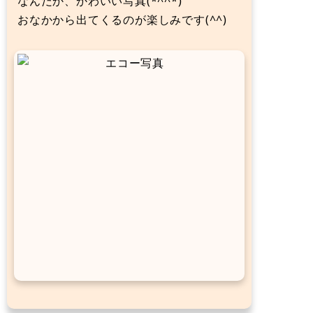
なんだか、かわいい写真(*^^*)
おなかから出てくるのが楽しみです(^^)