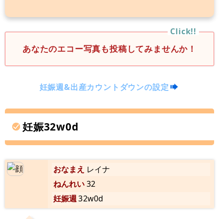
あなたのエコー写真も投稿してみませんか！
妊娠週&出産カウントダウンの設定
妊娠32w0d
おなまえ
レイナ
ねんれい
32
妊娠週
32w0d