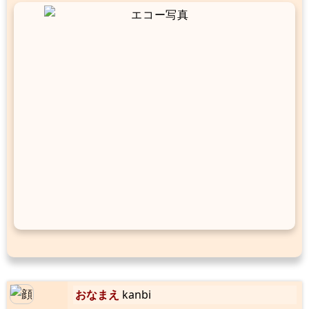
おなまえ
kanbi