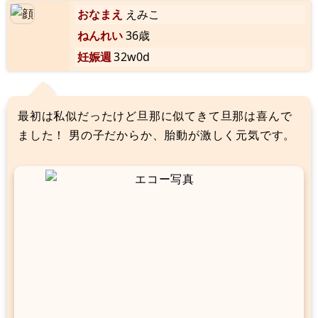
おなまえ
えみこ
ねんれい
36歳
妊娠週
32w0d
最初は私似だったけど旦那に似てきて旦那は喜んで
ました！ 男の子だからか、胎動が激しく元気です。