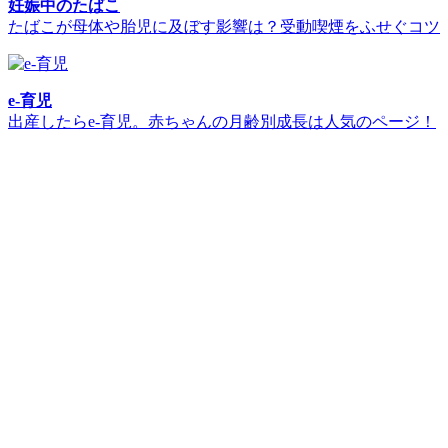
妊娠中のたばこ
たばこが母体や胎児に及ぼす影響は？受動喫煙をふせぐコツ
e-育児
出産したらe-育児。赤ちゃんの月齢別成長は人気のページ！