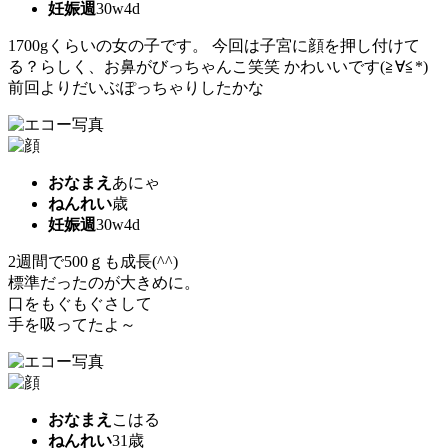
妊娠週
30w4d
1700gくらいの女の子です。 今回は子宮に顔を押し付けて
る？らしく、お鼻がびっちゃんこ笑笑 かわいいです(≧∀≦*)
前回よりだいぶぽっちゃりしたかな
おなまえ
あにゃ
ねんれい
歳
妊娠週
30w4d
2週間で500ｇも成長(^^)
標準だったのが大きめに。
口をもぐもぐさして
手を吸ってたよ～
おなまえ
こはる
ねんれい
31歳