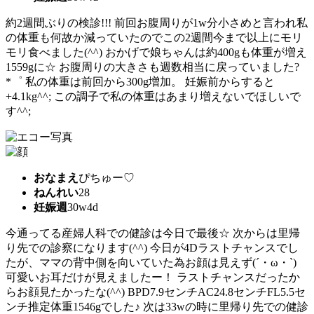
約2週間ぶりの検診!!! 前回お腹周りが1w分小さめと言われ私
の体重も何故か減っていたのでこの2週間今まで以上にモリ
モリ食べました(^^) おかげで娘ちゃんは約400gも体重が増え
1559gに☆ お腹周りの大きさも週数相当に戻っていました?
*゜ 私の体重は前回から300g増加。 妊娠前からすると
+4.1kg^^; この調子で私の体重はあまり増えないでほしいで
す^^;
おなまえ
ぴちゅー♡
ねんれい
28
妊娠週
30w4d
今通ってる産婦人科での健診は今日で最後☆ 次からは里帰
り先での診察になります(^^) 今日が4Dラストチャンスでし
たが、ママの背中側を向いていた為お顔は見えず(´・ω・`)
可愛いお耳だけが見えましたー！ ラストチャンスだったか
らお顔見たかったな(^^) BPD7.9センチAC24.8センチFL5.5セ
ンチ推定体重1546gでした♪ 次は33wの時に里帰り先での健診