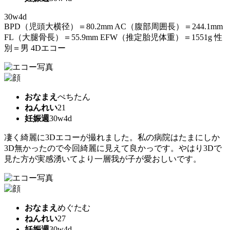
30w4d
BPD（児頭大横径）＝80.2mm AC（腹部周囲長）＝244.1mm
FL（大腿骨長）＝55.9mm EFW（推定胎児体重）＝1551g 性
別＝男 4Dエコー
おなまえ
ぺちたん
ねんれい
21
妊娠週
30w4d
凄く綺麗に3Dエコーが撮れました。私の病院はたまにしか
3D無かったので今回綺麗に見えて良かっです。やはり3Dで
見た方が実感湧いてより一層我が子が愛おしいです。
おなまえ
めぐたむ
ねんれい
27
妊娠週
30w4d