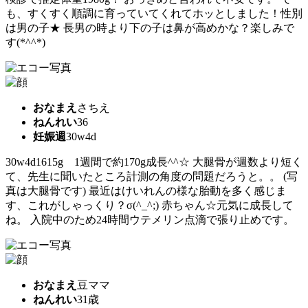
も、すくすく順調に育っていてくれてホッとしました！性別
は男の子★ 長男の時より下の子は鼻が高めかな？楽しみで
す(*^^*)
おなまえ
さちえ
ねんれい
36
妊娠週
30w4d
30w4d1615g 1週間で約170g成長^^☆ 大腿骨が週数より短く
て、先生に聞いたところ計測の角度の問題だろうと。。 (写
真は大腿骨です) 最近はけいれんの様な胎動を多く感じま
す、これがしゃっくり？σ(^_^;) 赤ちゃん☆元気に成長して
ね。 入院中のため24時間ウテメリン点滴で張り止めです。
おなまえ
豆ママ
ねんれい
31歳