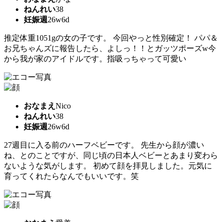
ねんれい
38
妊娠週
26w6d
推定体重1051gの女の子です。 今回やっと性別確定！ パパ＆
お兄ちゃんズに報告したら、よしっ！！とガッツポーズw今
から我が家のアイドルです。指吸っちゃって可愛い
おなまえ
Nico
ねんれい
38
妊娠週
26w6d
27週目に入る前のハーフベビーです。 先生から顔が濃い
ね、とのことですが、同じ頃の日本人ベビーとあまり変わら
ないような気がします。 初めて顔を拝見しました。元気に
育ってくれたらなんでもいいです。笑