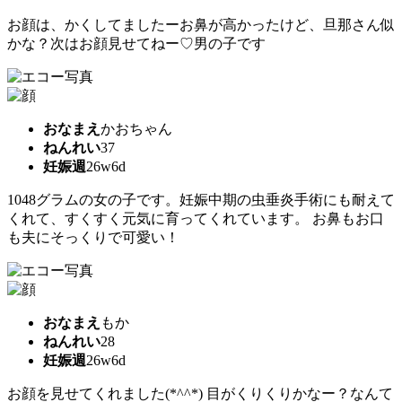
お顔は、かくしてましたーお鼻が高かったけど、旦那さん似
かな？次はお顔見せてねー♡男の子です
おなまえ
かおちゃん
ねんれい
37
妊娠週
26w6d
1048グラムの女の子です。妊娠中期の虫垂炎手術にも耐えて
くれて、すくすく元気に育ってくれています。 お鼻もお口
も夫にそっくりで可愛い！
おなまえ
もか
ねんれい
28
妊娠週
26w6d
お顔を見せてくれました(*^^*) 目がくりくりかなー？なんて