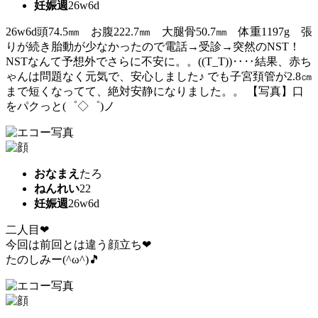
妊娠週
26w6d
26w6d頭74.5㎜ お腹222.7㎜ 大腿骨50.7㎜ 体重1197g 張
りが続き胎動が少なかったので電話→受診→突然のNST！
NSTなんて予想外でさらに不安に。。((T_T))‥‥結果、赤ち
ゃんは問題なく元気で、安心しました♪ でも子宮頚管が2.8㎝
まで短くなってて、絶対安静になりました。。 【写真】口
をパクっと(゜◇゜)ノ
おなまえ
たろ
ねんれい
22
妊娠週
26w6d
二人目❤︎
今回は前回とは違う顔立ち❤︎
たのしみー(^ω^)🎵