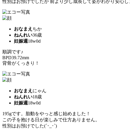
性別はお預けでしたが 前より少し成長して姿がわかり安心し
おなまえ
ちか
ねんれい
36歳
妊娠週
18w0d
順調です♪
BPD39.72mm
背骨がくっきり！
おなまえ
にゃん
ねんれい
18歳
妊娠週
18w0d
195gです。胎動をやっと感じ始めました！
この子を抱ける日が楽しみで仕方ありません。
性別はお預けでした(´･_･`)