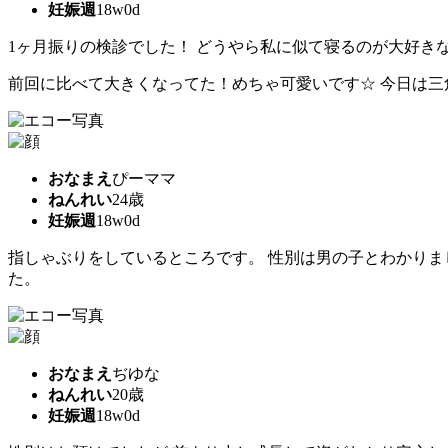
妊娠週
18w0d
1ヶ月振りの検診でした！ どうやら私に似て寝るのが大好きな
前回に比べて大きくなってた！めちゃ可愛いです☆ 今日は三角座
おなまえ
ぴーママ
ねんれい
24歳
妊娠週
18w0d
指しゃぶりをしているところです。 性別は男の子とわかりまし
た。
おなまえ
ぢゆな
ねんれい
20歳
妊娠週
18w0d