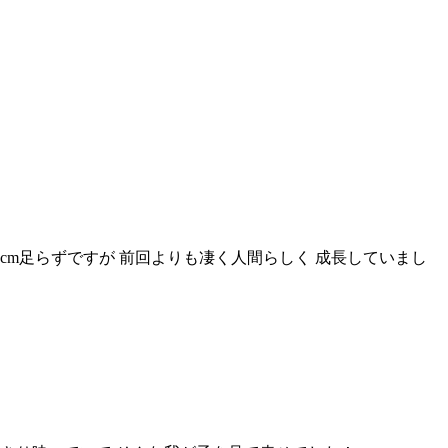
cm足らずですが 前回よりも凄く人間らしく 成長していまし