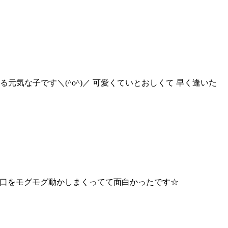
元気な子です＼(^o^)／ 可愛くていとおしくて 早く逢いた
す。口をモグモグ動かしまくってて面白かったです☆